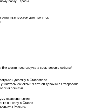
рному парку Европы
л отличным местом для прогулок
т
зяйки шести псов озвучила свою версию событий
 загрызли девочку в Ставрополе
 убийством собаками 9-летней девочки в Ставрополе
нология событий
уму ставропольские ...
нка в школу в Ставро...
ммунисты России»