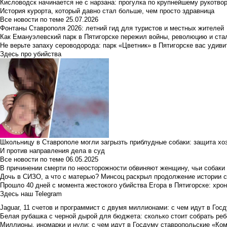
Кисловодск начинается не с нарзана: прогулка по крупнейшему рукотво
История курорта, который давно стал больше, чем просто здравница
Все новости по теме
25.07.2026
Фонтаны Ставрополя 2026: летний гид для туристов и местных жителей
Как Емануэлевский парк в Пятигорске пережил войны, революцию и ста
Не верьте запаху сероводорода: парк «Цветник» в Пятигорске вас удиви
Здесь про убийства
Школьницу в Ставрополе могли загрызть приблудные собаки: защита хо
И против направления дела в суд
Все новости по теме
06.05.2025
В причинении смерти по неосторожности обвиняют женщину, чьи собаки
Дочь в СИЗО, а что с матерью? Минсоц раскрыл продолжение истории с
Прошло 40 дней с момента жестокого убийства Егора в Пятигорске: хро
Здесь наш Telegram
Jaguar, 11 счетов и программист с двумя миллионами: с чем идут в Госд
Белая рубашка с черной дырой для бюджета: сколько стоит собрать ребе
Миллионы, иномарки и нули: с чем идут в Госдуму ставропольские «Ко