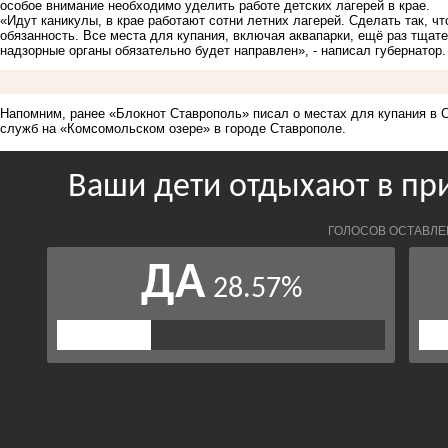
особое внимание необходимо уделить работе детских лагерей в крае.
«Идут каникулы, в крае работают сотни летних лагерей. Сделать так, ч
обязанность. Все места для купания, включая аквапарки, ещё раз тщате
надзорные органы обязательно будет направлен», - написал губернатор.
Напомним, ранее «Блокнот Ставрополь» писал о местах для купания в 
служб на «Комсомольском озере» в городе Ставрополе.