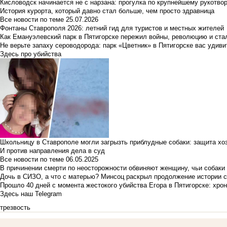
Кисловодск начинается не с нарзана: прогулка по крупнейшему рукотво
История курорта, который давно стал больше, чем просто здравница
Все новости по теме
25.07.2026
Фонтаны Ставрополя 2026: летний гид для туристов и местных жителей
Как Емануэлевский парк в Пятигорске пережил войны, революцию и ста
Не верьте запаху сероводорода: парк «Цветник» в Пятигорске вас удиви
Здесь про убийства
Школьницу в Ставрополе могли загрызть приблудные собаки: защита хо
И против направления дела в суд
Все новости по теме
06.05.2025
В причинении смерти по неосторожности обвиняют женщину, чьи собаки
Дочь в СИЗО, а что с матерью? Минсоц раскрыл продолжение истории с
Прошло 40 дней с момента жестокого убийства Егора в Пятигорске: хро
Здесь наш Telegram
трезвость