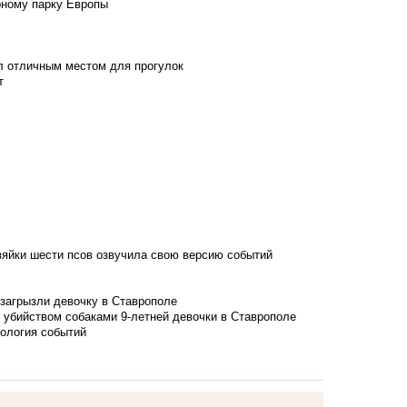
рному парку Европы
л отличным местом для прогулок
т
зяйки шести псов озвучила свою версию событий
 загрызли девочку в Ставрополе
 убийством собаками 9-летней девочки в Ставрополе
нология событий