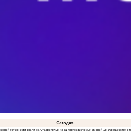
Сегодня
нной готовности ввели на Ставрополье из-за прогнозируемых ливней
18:30
Подросток от