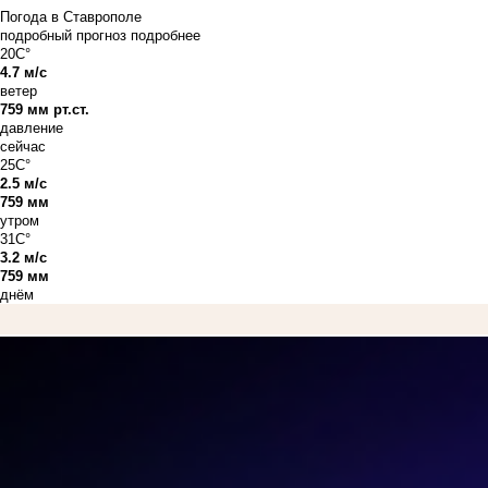
Погода в Ставрополе
подробный прогноз
подробнее
20C°
4.7 м/с
ветер
759 мм рт.ст.
давление
сейчас
25C°
2.5 м/с
759 мм
утром
31C°
3.2 м/с
759 мм
днём