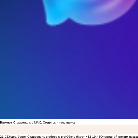
Блокнот Ставрополь в MAX. Смирись и подпишись
21:02
Жара берет Ставрополь в оборот: в субботу будет +32
19:48
Очередной режим повыше