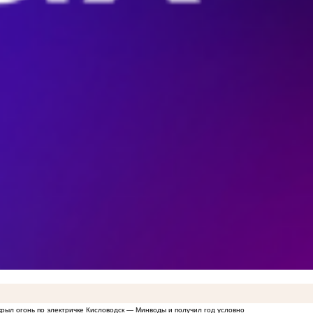
крыл огонь по электричке Кисловодск — Минводы и получил год условно