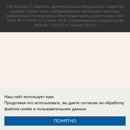
СМИ Блокнот Ставрополь зарегистрировано Федеральной службой по
надзору в сфере связи, информационных технологий и массовых
коммуникаций (Роскомнадзор). Реестровая запись о регистрации СМИ:
Эл № ФС77-76032 от 12 июля 2019 г. (Первоначальное свидетельство
Эл № ФС77-62273 от 03 июля 2015 г.)
Наш сайт использует куки.
Продолжая его использовать, вы даете согласие на обработку
файлов cookie
и пользовательских данных.
ПОНЯТНО