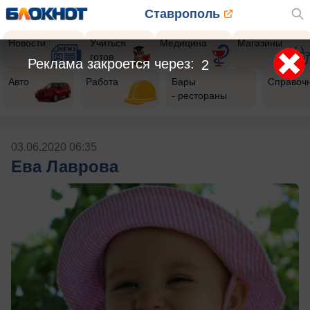
Ставрополь
Новости
Учиться
Медицина
Магазины
готов
Реклама закроется через:
1
Авто
Работа
Бары
Справоч
- рестораны
03.06.2020 06:35
Ева Лаврова