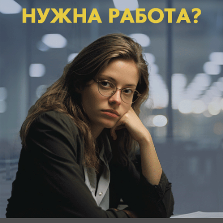
можно не более 3-х файлов;
- ФИО ребенка и его родителя, контактный
телефон;
-
Согласие на использование фото ребенка
(Пример: Я, Иванова Лидия Петровна, разрешаю
использовать фото своего ребенка Ивановой
Дарьи Сергеевны, 02.11.2012 г.р., на сайте
bloknot-stavropol.ru
в конкурсе «Самая чудесная
улыбка ребенка 2020», дата и подпись). Можно
оформить заявку от руки, а на почту
news@bloknot-stavropol.ru
прислать фотографию
согласия.
- Фотографию родителя и ребенка;
- Несколько предложений о вашем ребенке или
веселую историю о нем.