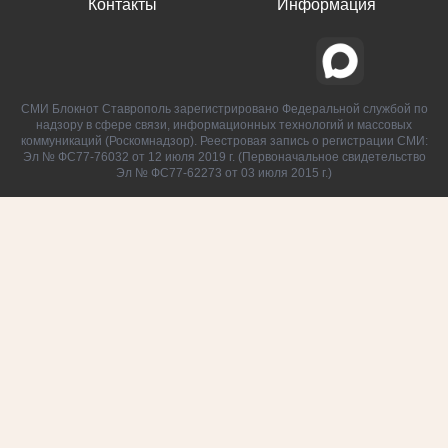
Контакты
Информация
СМИ Блокнот Ставрополь зарегистрировано Федеральной службой по
надзору в сфере связи, информационных технологий и массовых
коммуникаций (Роскомнадзор). Реестровая запись о регистрации СМИ:
Эл № ФС77-76032 от 12 июля 2019 г. (Первоначальное свидетельство
Эл № ФС77-62273 от 03 июля 2015 г.)