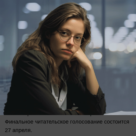
читательском голосовании и выигрывайте!
Сделайте фото вашего ребенка во время
занятий спортом - с гантелей, на шпагате, с
мячом или сфотографируйте семейные
пробежки, игры на спортивных площадках,
утреннюю зарядку - все зависит только от вашей
фантазии! Главное - покажите, что спорт не чужд
вашей семье. Фото в горизонтальном ракурсе
присылайте на нашу электронную
почту
foto@bloknot-stavropol.ru
или в директ
инстаграма
@bloknot_stavropol
.
Заявки принимаются с 4 по 26 апреля.
Финальное читательское голосование состоится
27 апреля.