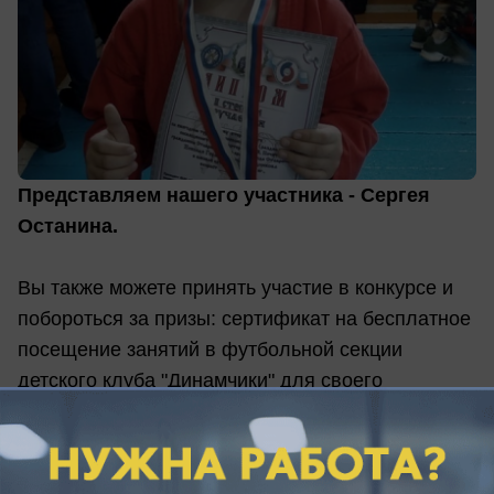
Представляем нашего участника - Сергея
Останина.
Вы также можете принять участие в конкурсе и
побороться за призы: сертификат на бесплатное
посещение занятий в футбольной секции
детского клуба "Динамчики" для своего
ребенка и сертификат на покупку спортивной
одежду для себя! Чтобы получить призы,
присылайте фото своей семьи, участвуйте в