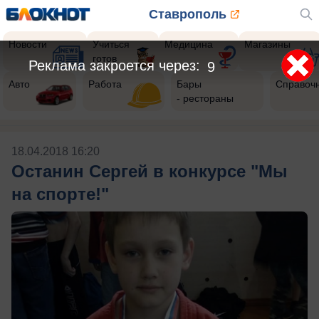
Ставрополь
Новости
Учиться
Медицина
Магазины
готов
Реклама закроется через:
9
Авто
Работа
Бары
Справоч
- рестораны
18.04.2018 16:20
Останин Сергей в конкурсе "Мы
на спорте!"