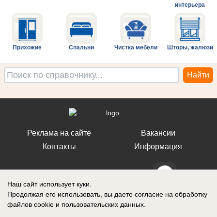
интерьера
Прихожие
Спальни
Чистка мебели
Шторы, жалюзи
Реклама на сайте
Вакансии
Контакты
Информация
Наш сайт использует куки.
Продолжая его использовать, вы даете согласие на обработку
СМИ Блокнот Ставрополь зарегистрировано Федеральной службой по
файлов cookie
и пользовательских данных.
надзору в сфере связи, информационных технологий и массовых
коммуникаций (Роскомнадзор). Реестровая запись о регистрации СМИ: