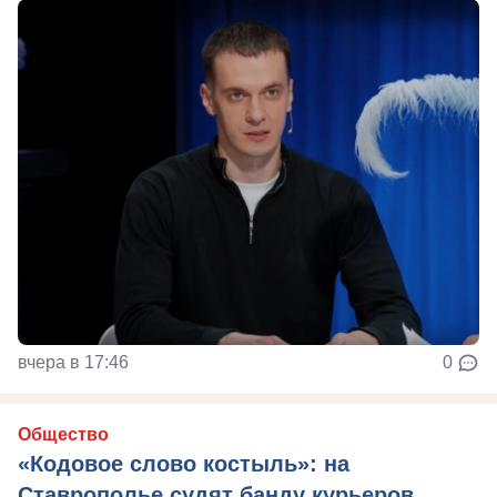
вчера в 17:46
0
Общество
«Кодовое слово костыль»: на
Ставрополье судят банду курьеров,