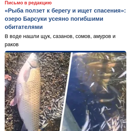
Письмо в редакцию
«Рыба ползет к берегу и ищет спасения»:
озеро Барсуки усеяно погибшими
обитателями
В воде нашли щук, сазанов, сомов, амуров и
раков