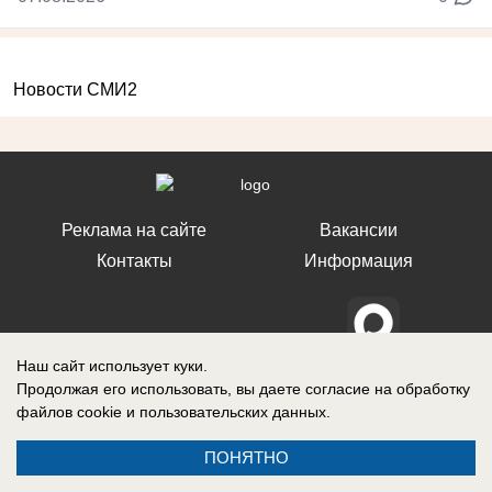
Новости СМИ2
Реклама на сайте
Вакансии
Контакты
Информация
Наш сайт использует куки.
СМИ Блокнот Ставрополь зарегистрировано Федеральной службой по
Продолжая его использовать, вы даете согласие на обработку
надзору в сфере связи, информационных технологий и массовых
файлов cookie
и пользовательских данных.
коммуникаций (Роскомнадзор). Реестровая запись о регистрации СМИ:
Эл № ФС77-76032 от 12 июля 2019 г. (Первоначальное свидетельство
Эл № ФС77-62273 от 03 июля 2015 г.)
ПОНЯТНО