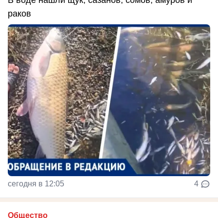
В воде нашли щук, сазанов, сомов, амуров и
раков
сегодня в 12:05
4
Общество