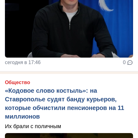
сегодня в 17:46
0
Общество
«Кодовое слово костыль»: на
Ставрополье судят банду курьеров,
которые обчистили пенсионеров на 11
миллионов
Их брали с поличным