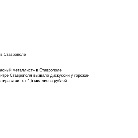
 в Ставрополе
расный металлист» в Ставрополе
ентре Ставрополя вызвало дискуссии у горожан
ртира стоит от 4,5 миллиона рублей