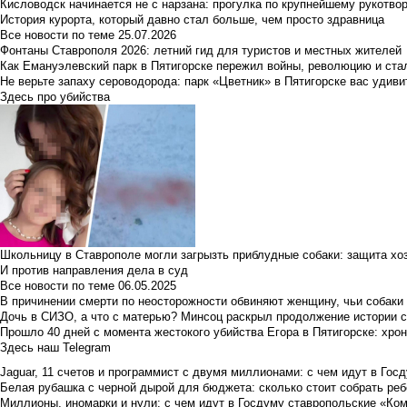
Кисловодск начинается не с нарзана: прогулка по крупнейшему рукотво
История курорта, который давно стал больше, чем просто здравница
Все новости по теме
25.07.2026
Фонтаны Ставрополя 2026: летний гид для туристов и местных жителей
Как Емануэлевский парк в Пятигорске пережил войны, революцию и ста
Не верьте запаху сероводорода: парк «Цветник» в Пятигорске вас удиви
Здесь про убийства
Школьницу в Ставрополе могли загрызть приблудные собаки: защита хо
И против направления дела в суд
Все новости по теме
06.05.2025
В причинении смерти по неосторожности обвиняют женщину, чьи собаки
Дочь в СИЗО, а что с матерью? Минсоц раскрыл продолжение истории с
Прошло 40 дней с момента жестокого убийства Егора в Пятигорске: хро
Здесь наш Telegram
Jaguar, 11 счетов и программист с двумя миллионами: с чем идут в Госд
Белая рубашка с черной дырой для бюджета: сколько стоит собрать ребе
Миллионы, иномарки и нули: с чем идут в Госдуму ставропольские «Ко