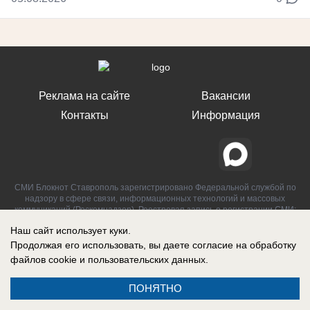
Реклама на сайте
Вакансии
Контакты
Информация
СМИ Блокнот Ставрополь зарегистрировано Федеральной службой по
надзору в сфере связи, информационных технологий и массовых
коммуникаций (Роскомнадзор). Реестровая запись о регистрации СМИ:
Эл № ФС77-76032 от 12 июля 2019 г. (Первоначальное свидетельство
Наш сайт использует куки.
Эл № ФС77-62273 от 03 июля 2015 г.)
Продолжая его использовать, вы даете согласие на обработку
файлов cookie
и пользовательских данных.
ПОНЯТНО