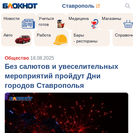
Ставрополь
Новости
Учиться
Медицина
Магазины
готов
Авто
Работа
Бары
Справоч
- рестораны
Общество
18.08.2025
Без салютов и увеселительных
мероприятий пройдут Дни
городов Ставрополья