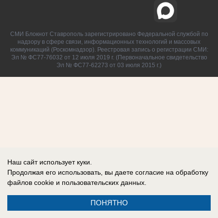
СМИ Блокнот Ставрополь зарегистрировано Федеральной службой по
надзору в сфере связи, информационных технологий и массовых
коммуникаций (Роскомнадзор). Реестровая запись о регистрации СМИ:
Эл № ФС77-76032 от 12 июля 2019 г. (Первоначальное свидетельство
Эл № ФС77-62273 от 03 июля 2015 г.)
Наш сайт использует куки.
Продолжая его использовать, вы даете согласие на обработку
файлов cookie
и пользовательских данных.
ПОНЯТНО