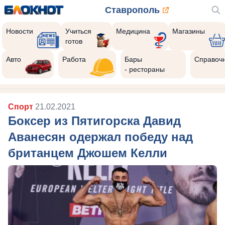
Ставрополь
Новости
Учиться
Медицина
Магазины
готов
Авто
Работа
Бары
Справоч
- рестораны
Спорт
21.02.2021
Боксер из Пятигорска Давид
Аванесян одержал победу над
британцем Джошем Келли