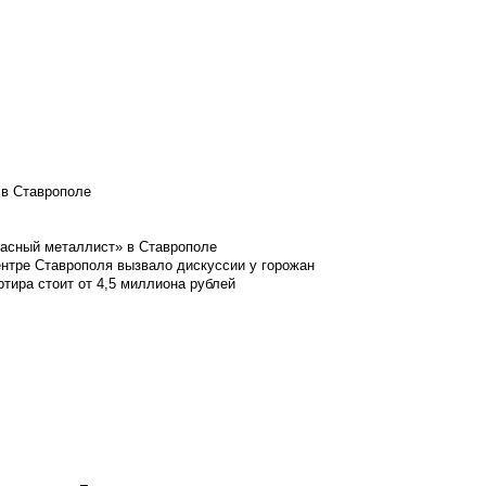
 в Ставрополе
расный металлист» в Ставрополе
ентре Ставрополя вызвало дискуссии у горожан
ртира стоит от 4,5 миллиона рублей