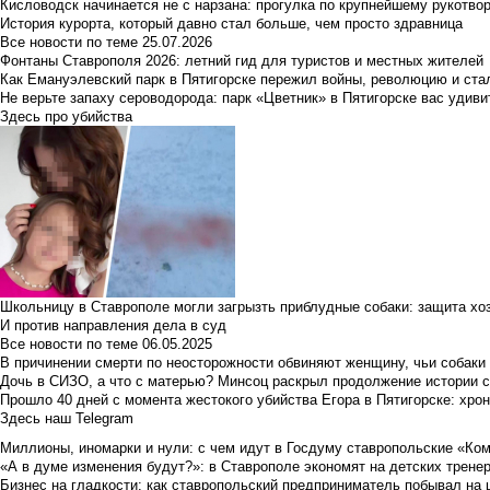
Кисловодск начинается не с нарзана: прогулка по крупнейшему рукотво
История курорта, который давно стал больше, чем просто здравница
Все новости по теме
25.07.2026
Фонтаны Ставрополя 2026: летний гид для туристов и местных жителей
Как Емануэлевский парк в Пятигорске пережил войны, революцию и ста
Не верьте запаху сероводорода: парк «Цветник» в Пятигорске вас удиви
Здесь про убийства
Школьницу в Ставрополе могли загрызть приблудные собаки: защита хо
И против направления дела в суд
Все новости по теме
06.05.2025
В причинении смерти по неосторожности обвиняют женщину, чьи собаки
Дочь в СИЗО, а что с матерью? Минсоц раскрыл продолжение истории с
Прошло 40 дней с момента жестокого убийства Егора в Пятигорске: хро
Здесь наш Telegram
Миллионы, иномарки и нули: с чем идут в Госдуму ставропольские «Ко
«А в думе изменения будут?»: в Ставрополе экономят на детских тренер
Бизнес на гладкости: как ставропольский предприниматель побывал на 