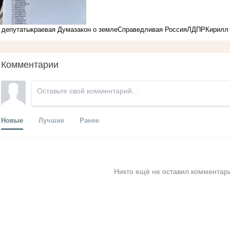
депутаты
краевая Дума
закон о земле
Справедливая Россия
ЛДПР
Кирилл
Комментарии
Новые
Лучшие
Ранее
Никто ещё не оставил комментари