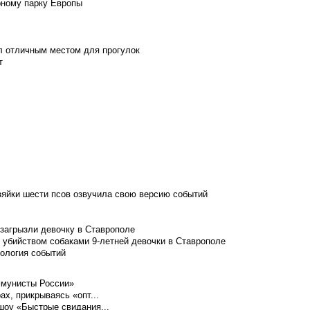
рному парку Европы
л отличным местом для прогулок
т
зяйки шести псов озвучила свою версию событий
 загрызли девочку в Ставрополе
 убийством собаками 9-летней девочки в Ставрополе
нология событий
ммунисты России»
ах, прикрываясь «опт...
шоу «Быстрые свидания...