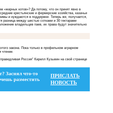
ом «жирных котов»? Да потому, что он принят явно в
средние крестьянские и фермерские хозяйства, казачьи
вимы и нуждаются в поддержке. Теперь же, получается,
тя разница между шестью сотками и 30 гектарами
положение владельцев паев, их права будут значительно
этого закона. Пока только в профильном аграрном
 чтении.
праведливая Россия" Кирилл Кузьмин на свой странице
т? Заснял что-то
ПРИСЛАТЬ
очешь разместить
НОВОСТЬ