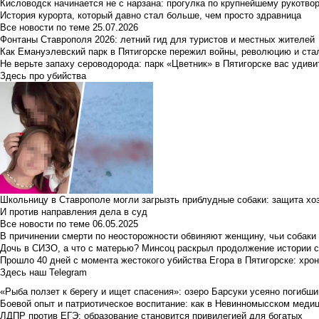
Кисловодск начинается не с нарзана: прогулка по крупнейшему рукотво
История курорта, который давно стал больше, чем просто здравница
Все новости по теме
25.07.2026
Фонтаны Ставрополя 2026: летний гид для туристов и местных жителей
Как Емануэлевский парк в Пятигорске пережил войны, революцию и ста
Не верьте запаху сероводорода: парк «Цветник» в Пятигорске вас удиви
Здесь про убийства
Школьницу в Ставрополе могли загрызть приблудные собаки: защита хо
И против направления дела в суд
Все новости по теме
06.05.2025
В причинении смерти по неосторожности обвиняют женщину, чьи собаки
Дочь в СИЗО, а что с матерью? Минсоц раскрыл продолжение истории с
Прошло 40 дней с момента жестокого убийства Егора в Пятигорске: хро
Здесь наш Telegram
«Рыба ползет к берегу и ищет спасения»: озеро Барсуки усеяно погибш
Боевой опыт и патриотическое воспитание: как в Невинномысском медици
ЛДПР против ЕГЭ: образование становится привилегией для богатых