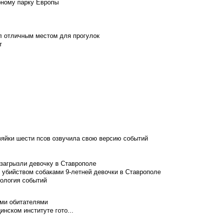
рному парку Европы
л отличным местом для прогулок
т
зяйки шести псов озвучила свою версию событий
 загрызли девочку в Ставрополе
 убийством собаками 9-летней девочки в Ставрополе
нология событий
ими обитателями
нском институте гото...