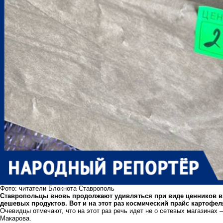
Фото: читатели Блокнота Ставрополь
Ставропольцы вновь продолжают удивляться при виде ценников в м
дешевых продуктов. Вот и на этот раз космический прайс картофел
Очевидцы отмечают, что на этот раз речь идет не о сетевых магазинах 
Макарова.