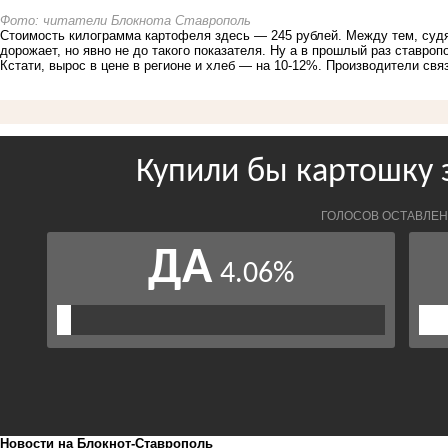
Фото: читатели Блокнота Ставрополь
Стоимость килограмма картофеля здесь — 245 рублей. Между тем, судя
дорожает, но явно не до такого показателя. Ну а в прошлый раз ставро
Кстати, вырос в цене в регионе и хлеб — на 10-12%. Производители св
Новости на Блoкнoт-Ставрополь