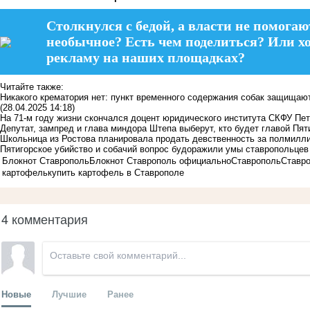
Столкнулся с бедой, а власти не помогаю
необычное? Есть чем поделиться? Или х
рекламу на наших площадках?
Читайте также:
Никакого крематория нет: пункт временного содержания собак защищают
(28.04.2025 14:18)
На 71-м году жизни скончался доцент юридического института СКФУ Пе
Депутат, зампред и глава миндора Штепа выберут, кто будет главой Пят
Школьница из Ростова планировала продать девственность за полмилл
Пятигорское убийство и собачий вопрос будоражили умы ставропольцев
Блокнот Ставрополь
Блокнот Ставрополь официально
Ставрополь
Ставро
картофель
купить картофель в Ставрополе
4 комментария
Новые
Лучшие
Ранее