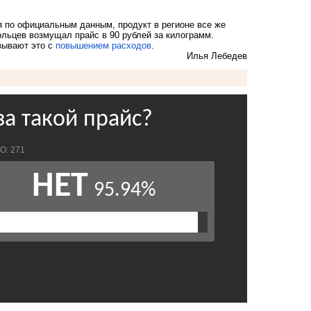
 по официальным данным, продукт в регионе все же
польцев возмущал прайс в 90 рублей за килограмм.
язывают это с
повышением расходов
.
Илья Лебедев