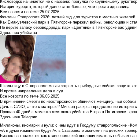
Кисловодск начинается не с нарзана: прогулка по крупнейшему рукотво
История курорта, который давно стал больше, чем просто здравница
Все новости по теме
25.07.2026
Фонтаны Ставрополя 2026: летний гид для туристов и местных жителей
Как Емануэлевский парк в Пятигорске пережил войны, революцию и ста
Не верьте запаху сероводорода: парк «Цветник» в Пятигорске вас удиви
Здесь про убийства
Школьницу в Ставрополе могли загрызть приблудные собаки: защита хо
И против направления дела в суд
Все новости по теме
06.05.2025
В причинении смерти по неосторожности обвиняют женщину, чьи собаки
Дочь в СИЗО, а что с матерью? Минсоц раскрыл продолжение истории с
Прошло 40 дней с момента жестокого убийства Егора в Пятигорске: хро
Здесь наш Telegram
Миллионы, иномарки и нули: с чем идут в Госдуму ставропольские «Ко
«А в думе изменения будут?»: в Ставрополе экономят на детских тренер
Бизнес на гладкости: как ставропольский предприниматель побывал на 