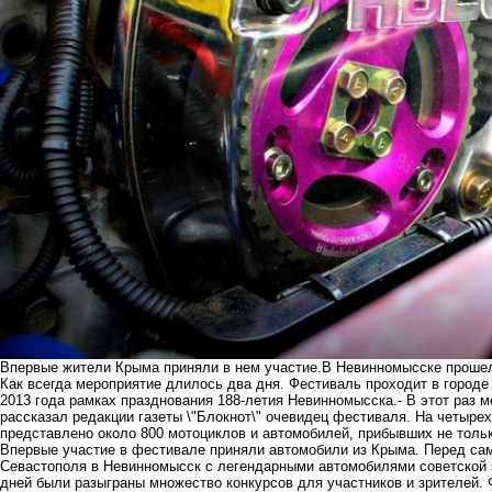
Впервые жители Крыма приняли в нем участие.В Невинномысске прошел
Как всегда мероприятие длилось два дня. Фестиваль проходит в городе 
2013 года рамках празднования 188-летия Невинномысска.- В этот раз 
рассказал редакции газеты \"Блокнот\" очевидец фестиваля. На четырех
представлено около 800 мотоциклов и автомобилей, прибывших не тольк
Впервые участие в фестивале приняли автомобили из Крыма. Перед са
Севастополя в Невинномысск с легендарными автомобилями советской 
дней были разыграны множество конкурсов для участников и зрителей. 