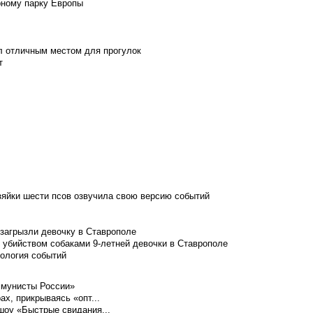
рному парку Европы
л отличным местом для прогулок
т
зяйки шести псов озвучила свою версию событий
 загрызли девочку в Ставрополе
 убийством собаками 9-летней девочки в Ставрополе
нология событий
ммунисты России»
ах, прикрываясь «опт...
шоу «Быстрые свидания...