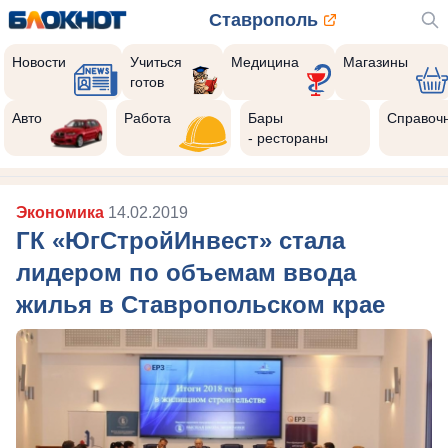
Ставрополь
Новости
Учиться
Медицина
Магазины
готов
Авто
Работа
Бары
Справоч
- рестораны
Экономика
14.02.2019
ГК «ЮгСтройИнвест» стала
лидером по объемам ввода
жилья в Ставропольском крае