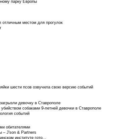
рному парку Европы
л отличным местом для прогулок
т
зяйки шести псов озвучила свою версию событий
 загрызли девочку в Ставрополе
 убийством собаками 9-летней девочки в Ставрополе
нология событий
ими обитателями
– J'son & Partners
нском институте гото...