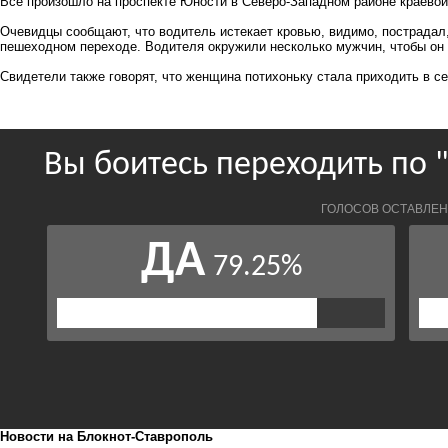
Все произошло на проспекте Юности в Северо-Западном районе краево
Очевидцы сообщают, что водитель истекает кровью, видимо, пострадал
пешеходном переходе. Водителя окружили несколько мужчин, чтобы он
Свидетели также говорят, что женщина потихоньку стала приходить в се
Новости на Блoкнoт-Ставрополь