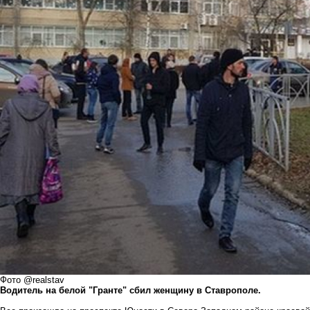
Фото @realstav
Водитель на белой "Гранте" сбил женщину в Ставрополе.