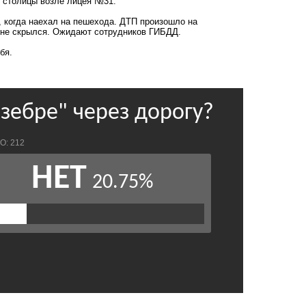
й столицы возле лицея №31.
, когда наехал на пешехода. ДТП произошло на
 не скрылся. Ожидают сотрудников ГИБДД.
бя.