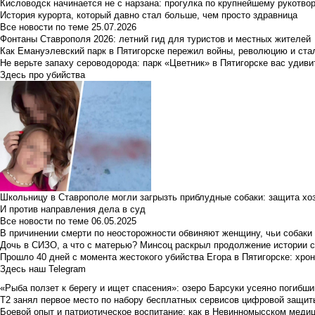
Кисловодск начинается не с нарзана: прогулка по крупнейшему рукотво
История курорта, который давно стал больше, чем просто здравница
Все новости по теме
25.07.2026
Фонтаны Ставрополя 2026: летний гид для туристов и местных жителей
Как Емануэлевский парк в Пятигорске пережил войны, революцию и ста
Не верьте запаху сероводорода: парк «Цветник» в Пятигорске вас удиви
Здесь про убийства
Школьницу в Ставрополе могли загрызть приблудные собаки: защита хо
И против направления дела в суд
Все новости по теме
06.05.2025
В причинении смерти по неосторожности обвиняют женщину, чьи собаки
Дочь в СИЗО, а что с матерью? Минсоц раскрыл продолжение истории с
Прошло 40 дней с момента жестокого убийства Егора в Пятигорске: хро
Здесь наш Telegram
«Рыба ползет к берегу и ищет спасения»: озеро Барсуки усеяно погибш
Т2 занял первое место по набору бесплатных сервисов цифровой защиты 
Боевой опыт и патриотическое воспитание: как в Невинномысском медици