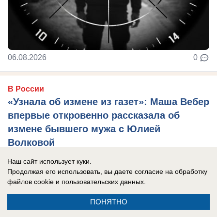
06.08.2026
0
В России
«Узнала об измене из газет»: Маша Вебер
впервые откровенно рассказала об
измене бывшего мужа с Юлией
Волковой
Певицу до последнего убеждали, что
Наш сайт использует куки.
переживать не о чем
Продолжая его использовать, вы даете согласие на обработку
файлов cookie
и пользовательских данных.
ПОНЯТНО