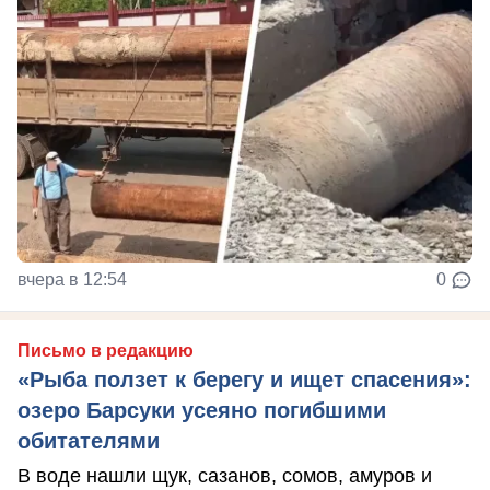
вчера в 12:54
0
Письмо в редакцию
«Рыба ползет к берегу и ищет спасения»:
озеро Барсуки усеяно погибшими
обитателями
В воде нашли щук, сазанов, сомов, амуров и