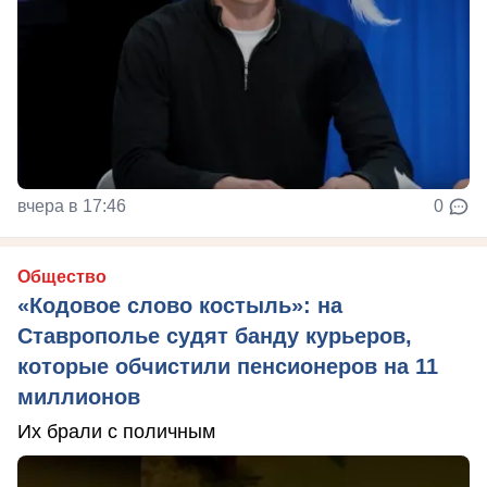
вчера в 17:46
0
Общество
«Кодовое слово костыль»: на
Ставрополье судят банду курьеров,
которые обчистили пенсионеров на 11
миллионов
Их брали с поличным