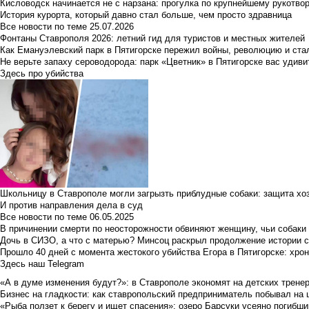
Кисловодск начинается не с нарзана: прогулка по крупнейшему рукотво
История курорта, который давно стал больше, чем просто здравница
Все новости по теме
25.07.2026
Фонтаны Ставрополя 2026: летний гид для туристов и местных жителей
Как Емануэлевский парк в Пятигорске пережил войны, революцию и ста
Не верьте запаху сероводорода: парк «Цветник» в Пятигорске вас удиви
Здесь про убийства
Школьницу в Ставрополе могли загрызть приблудные собаки: защита хо
И против направления дела в суд
Все новости по теме
06.05.2025
В причинении смерти по неосторожности обвиняют женщину, чьи собаки
Дочь в СИЗО, а что с матерью? Минсоц раскрыл продолжение истории с
Прошло 40 дней с момента жестокого убийства Егора в Пятигорске: хро
Здесь наш Telegram
«А в думе изменения будут?»: в Ставрополе экономят на детских тренер
Бизнес на гладкости: как ставропольский предприниматель побывал на 
«Рыба ползет к берегу и ищет спасения»: озеро Барсуки усеяно погибш