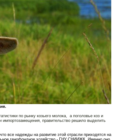
ане.
атистики по рынку козьего молока, а поголовье коз и
ми импортозамещения, правительство решило выделить
 что все надежды на развитие этой отрасли приходятся на
альное генофондное хозяйство - ГНУ СНИИЖК. Именно оно