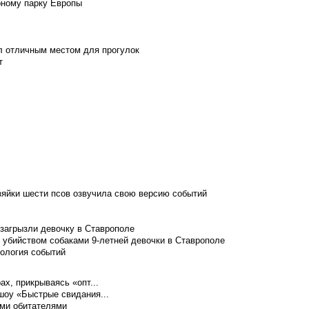
рному парку Европы
л отличным местом для прогулок
т
зяйки шести псов озвучила свою версию событий
 загрызли девочку в Ставрополе
 убийством собаками 9-летней девочки в Ставрополе
нология событий
ах, прикрываясь «опт...
шоу «Быстрые свидания...
ими обитателями