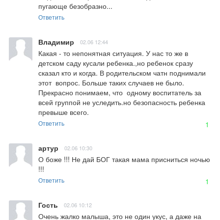
пугающе безобразно...
Ответить
Владимир
02.06 12:44
Какая - то непонятная ситуация. У нас то же в 
детском саду кусали ребенка.,но ребенок сразу 
сказал кто и когда. В родительском чатн поднимали 
этот  вопрос. Больше таких случаев не было.  
Прекрасно понимаем, что  одному воспитатель за 
всей группой не уследить.но безопасность ребенка 
превыше всего.
Ответить
1
артур
02.06 10:30
О боже !!! Не дай БОГ такая мама присниться ночью  
!!!
Ответить
1
Гость
02.06 10:12
Очень жалко малыша, это не один укус, а даже на 