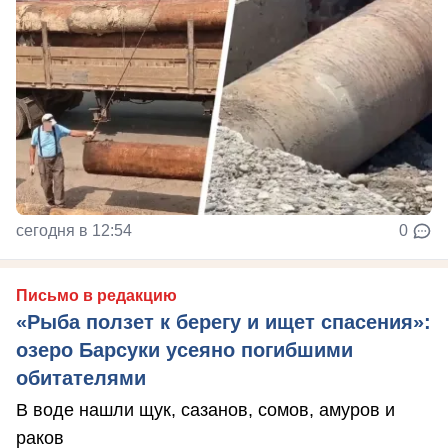
сегодня в 12:54
0
Письмо в редакцию
«Рыба ползет к берегу и ищет спасения»:
озеро Барсуки усеяно погибшими
обитателями
В воде нашли щук, сазанов, сомов, амуров и
раков