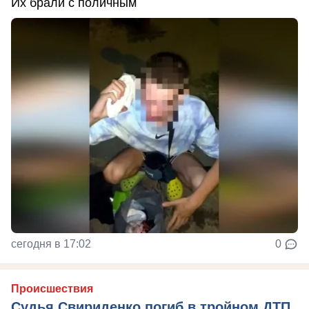
Их брали с поличным
сегодня в 17:02
0
Происшествия
Судья Свириденко погиб в тройном ДТП