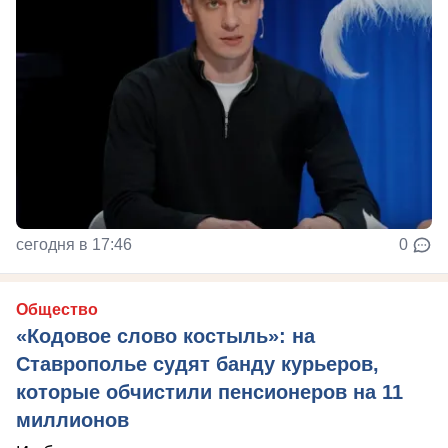
сегодня в 17:46
0
Общество
«Кодовое слово костыль»: на
Ставрополье судят банду курьеров,
которые обчистили пенсионеров на 11
миллионов