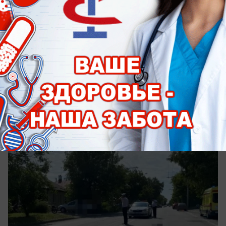
сегодня в 17:52
0
Происшествия
Не справилась с управлением и выехала
на встречку: молодая мотоциклистка
погибла в Ставрополе
Девушка скончалась до приезда скорой помощи