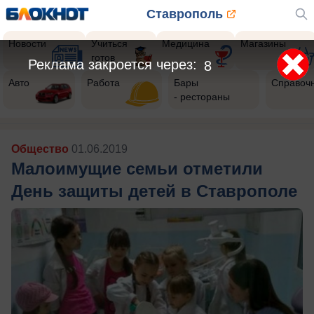
Ставрополь
Новости
Учиться
Медицина
Магазины
готов
Реклама закроется через:
5
Авто
Работа
Бары
Справоч
- рестораны
Общество
01.06.2019
Малоимущие семьи отметили
День защиты детей в Ставрополе