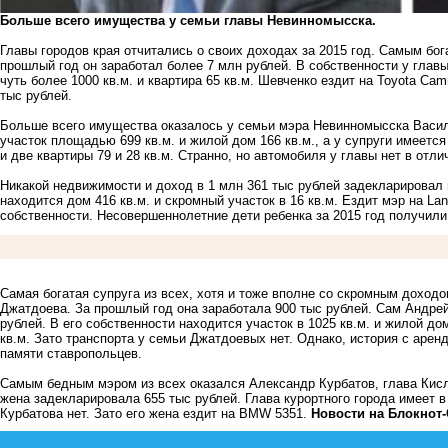
Больше всего имущества у семьи главы Невинномысска.
Главы городов края отчитались о своих доходах за 2015 год. Самым бо
прошлый год он заработал более 7 млн рублей. В собственности у главы
чуть более 1000 кв.м. и квартира 65 кв.м. Шевченко ездит на Toyota Cam
тыс рублей.
Больше всего имущества оказалось у семьи мэра Невинномысска Васил
участок площадью 699 кв.м. и жилой дом 166 кв.м., а у супруги имеется
и две квартиры 79 и 28 кв.м. Странно, но автомобиля у главы нет в отли
Никакой недвижимости и доход в 1 млн 361 тыс рублей задекларировал 
находится дом 416 кв.м. и скромный участок в 16 кв.м. Ездит мэр на Lan
собственности. Несовершеннолетние дети ребенка за 2015 год получили 
Самая богатая супруга из всех, хотя и тоже вполне со скромным доход
Джатдоева. За прошлый год она заработала 900 тыс рублей. Сам Андре
рублей. В его собственности находится участок в 1025 кв.м. и жилой до
кв.м. Зато транспорта у семьи Джатдоевых нет. Однако, история с
аренд
памяти ставропольцев.
Самым бедным мэром из всех оказался Александр Курбатов, глава Кисло
жена задекларировала 655 тыс рублей. Глава курортного города имеет в
Курбатова нет. Зато его жена ездит на BMW 5351.
Новости на Блoкнoт