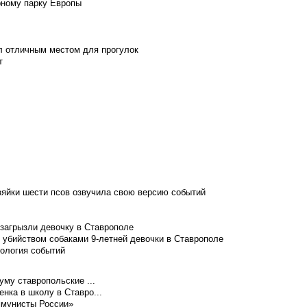
рному парку Европы
л отличным местом для прогулок
т
зяйки шести псов озвучила свою версию событий
 загрызли девочку в Ставрополе
 убийством собаками 9-летней девочки в Ставрополе
нология событий
уму ставропольские ...
нка в школу в Ставро...
ммунисты России»