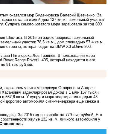
гатым оказался мэр Буденновска Валерий Шевченко. За
 также остался жилой дом 137 кв.м., земельный участок
ry. Супруга самого богатого мэра заработала за год 600
ия Шестака. В 2015 он задекларировал земельный
 земельный участок 78,5 кв.м., дом площадью 57,4 кв.м.
чие от жены, которая ездит на BMW X3 xDrive 20d.
глава Пятигорска Лев Травнев. В пользовании мэра
d Rover Range Rover L 405, который находится в его
по 91 тыс рублей.
ом, оказалась у сити-менеджера Ставрополя Андрея
й Хасанович задекларировал доход в 1 млн 157 тысяч
м в 567,8 кв.м. У супруги мэра квартира площадью 48
ой дорогого автомобиля сити-менеджера
еще свежа в
водска. За 2015 год он заработал 779 тыс рублей. Его
 собственности жилье 132 кв. м, личного автомобиля у
-Ставрополь