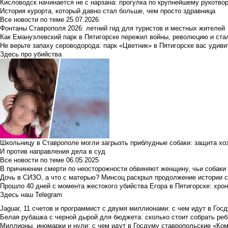
Кисловодск начинается не с нарзана: прогулка по крупнейшему рукотво
История курорта, который давно стал больше, чем просто здравница
Все новости по теме
25.07.2026
Фонтаны Ставрополя 2026: летний гид для туристов и местных жителей
Как Емануэлевский парк в Пятигорске пережил войны, революцию и ста
Не верьте запаху сероводорода: парк «Цветник» в Пятигорске вас удиви
Здесь про убийства
Школьницу в Ставрополе могли загрызть приблудные собаки: защита хо
И против направления дела в суд
Все новости по теме
06.05.2025
В причинении смерти по неосторожности обвиняют женщину, чьи собаки
Дочь в СИЗО, а что с матерью? Минсоц раскрыл продолжение истории с
Прошло 40 дней с момента жестокого убийства Егора в Пятигорске: хро
Здесь наш Telegram
Jaguar, 11 счетов и программист с двумя миллионами: с чем идут в Госд
Белая рубашка с черной дырой для бюджета: сколько стоит собрать ребе
Миллионы, иномарки и нули: с чем идут в Госдуму ставропольские «Ко