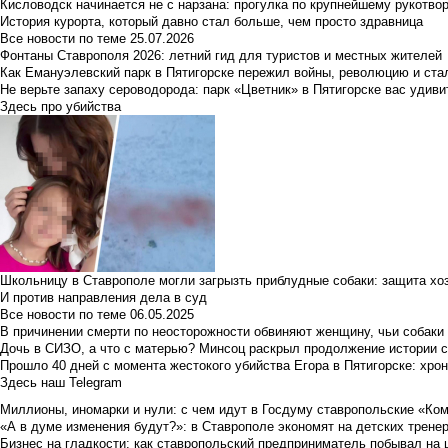
Кисловодск начинается не с нарзана: прогулка по крупнейшему рукотво
История курорта, который давно стал больше, чем просто здравница
Все новости по теме
25.07.2026
Фонтаны Ставрополя 2026: летний гид для туристов и местных жителей
Как Емануэлевский парк в Пятигорске пережил войны, революцию и ста
Не верьте запаху сероводорода: парк «Цветник» в Пятигорске вас удиви
Здесь про убийства
Школьницу в Ставрополе могли загрызть приблудные собаки: защита хо
И против направления дела в суд
Все новости по теме
06.05.2025
В причинении смерти по неосторожности обвиняют женщину, чьи собаки
Дочь в СИЗО, а что с матерью? Минсоц раскрыл продолжение истории с
Прошло 40 дней с момента жестокого убийства Егора в Пятигорске: хро
Здесь наш Telegram
Миллионы, иномарки и нули: с чем идут в Госдуму ставропольские «Ко
«А в думе изменения будут?»: в Ставрополе экономят на детских тренер
Бизнес на гладкости: как ставропольский предприниматель побывал на 