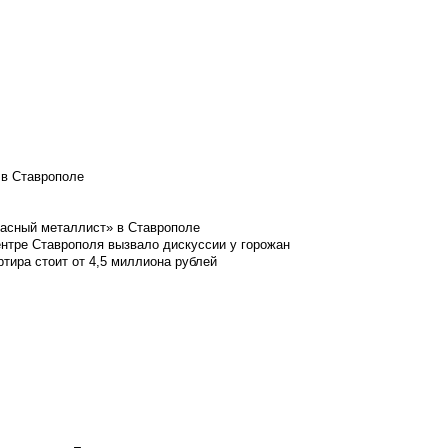
 в Ставрополе
расный металлист» в Ставрополе
ентре Ставрополя вызвало дискуссии у горожан
ртира стоит от 4,5 миллиона рублей