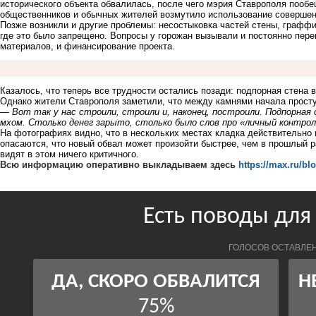
исторического объекта обвалилась, после чего мэрия Ставрополя пообе
общественников и обычных жителей возмутило использование совершен
Позже возникли и другие проблемы: несостыковка частей стены, граффит
где это было запрещено. Вопросы у горожан
вызывали
и постоянно пере
материалов, и финансирование проекта.
Казалось, что теперь все трудности остались позади: подпорная стена 
Однако жители Ставрополя заметили, что между камнями начала просту
—
Вот так у нас строили, строили и, наконец, построили. Подпорная
мхом. Столько денег зарыто, столько было слов про «личный контроль
На фотографиях видно, что в нескольких местах кладка действительно 
опасаются, что новый обвал может произойти быстрее, чем в прошлый р
видят в этом ничего критичного.
Всю информацию оперативно выкладываем здесь
https://max.ru/bl