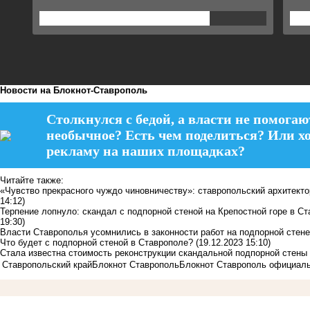
Новости на Блoкнoт-Ставрополь
Столкнулся с бедой, а власти не помогаю
необычное? Есть чем поделиться? Или х
рекламу на наших площадках?
Читайте также:
«Чувство прекрасного чуждо чиновничеству»: ставропольский архитект
14:12)
Терпение лопнуло: скандал с подпорной стеной на Крепостной горе в С
19:30)
Власти Ставрополья усомнились в законности работ на подпорной стене
Что будет с подпорной стеной в Ставрополе?
(19.12.2023 15:10)
Стала известна стоимость реконструкции скандальной подпорной стены
Ставропольский край
Блокнот Ставрополь
Блокнот Ставрополь официал