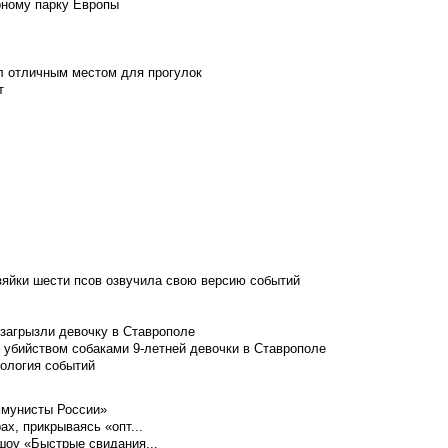
рному парку Европы
л отличным местом для прогулок
т
зяйки шести псов озвучила свою версию событий
 загрызли девочку в Ставрополе
 убийством собаками 9-летней девочки в Ставрополе
нология событий
ммунисты России»
ах, прикрываясь «опт...
шоу «Быстрые свидания...