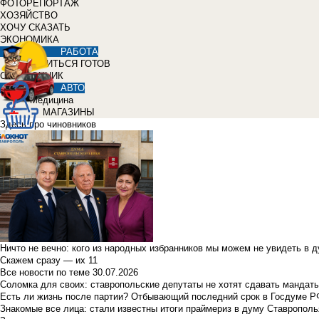
ФОТОРЕПОРТАЖ
ХОЗЯЙСТВО
ХОЧУ СКАЗАТЬ
ЭКОНОМИКА
РАБОТА
УЧИТЬСЯ ГОТОВ
СПРАВОЧНИК
АВТО
Медицина
МАГАЗИНЫ
Здесь про чиновников
Ничто не вечно: кого из народных избранников мы можем не увидеть в 
Скажем сразу — их 11
Все новости по теме
30.07.2026
Соломка для своих: ставропольские депутаты не хотят сдавать мандаты
Есть ли жизнь после партии? Отбывающий последний срок в Госдуме Р
Знакомые все лица: стали известны итоги праймериз в думу Ставрополь