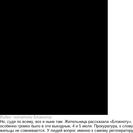
Видео: читатели Блокнота
Но, судя по всему, воз и ныне там. Жительница рассказала «Блокноту»
особенно громко было в эти выходные, 4 и 5 июля. Прокуратура, к слов
жильцы не сомневаются. У людей вопрос именно к самому регоператору