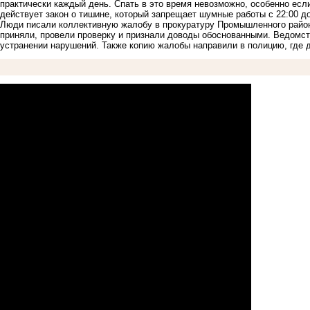
практически каждый день. Спать в это время невозможно, особенно есл
действует закон о тишине, который запрещает шумные работы с 22:00 до 
Люди писали коллективную жалобу в прокуратуру Промышленного район
приняли, провели проверку и признали доводы обоснованными. Ведомст
устранении нарушений. Также копию жалобы направили в полицию, где 