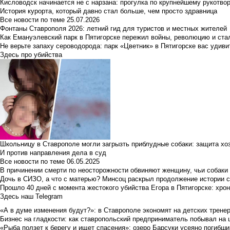
Кисловодск начинается не с нарзана: прогулка по крупнейшему рукотво
История курорта, который давно стал больше, чем просто здравница
Все новости по теме
25.07.2026
Фонтаны Ставрополя 2026: летний гид для туристов и местных жителей
Как Емануэлевский парк в Пятигорске пережил войны, революцию и ста
Не верьте запаху сероводорода: парк «Цветник» в Пятигорске вас удиви
Здесь про убийства
Школьницу в Ставрополе могли загрызть приблудные собаки: защита хо
И против направления дела в суд
Все новости по теме
06.05.2025
В причинении смерти по неосторожности обвиняют женщину, чьи собаки
Дочь в СИЗО, а что с матерью? Минсоц раскрыл продолжение истории с
Прошло 40 дней с момента жестокого убийства Егора в Пятигорске: хро
Здесь наш Telegram
«А в думе изменения будут?»: в Ставрополе экономят на детских тренер
Бизнес на гладкости: как ставропольский предприниматель побывал на 
«Рыба ползет к берегу и ищет спасения»: озеро Барсуки усеяно погибш