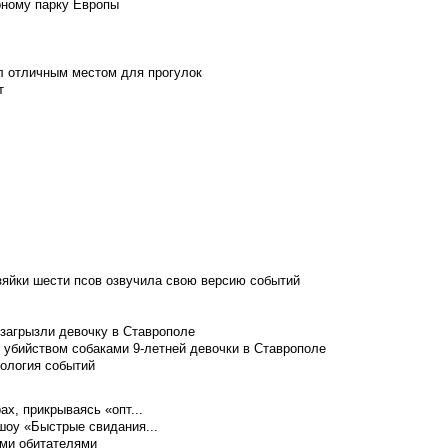
рному парку Европы
л отличным местом для прогулок
т
зяйки шести псов озвучила свою версию событий
 загрызли девочку в Ставрополе
 убийством собаками 9-летней девочки в Ставрополе
нология событий
ах, прикрываясь «опт...
шоу «Быстрые свидания...
ими обитателями