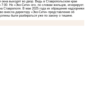
и окна выходят во двор. Ведь в Ставропольском крае
7:00. Но «Эко-Сити» его, по словам жильцов, игнорирует.
а Ставрополя. В мае 2025 года их обращение надзорники
во внесла директору «Эко-Сити» представление об
должны были разбираться уже по закону о тишине.