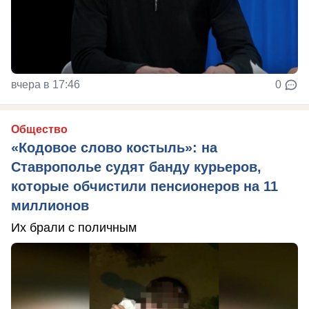
вчера в 17:46
0
Общество
«Кодовое слово костыль»: на
Ставрополье судят банду курьеров,
которые обчистили пенсионеров на 11
миллионов
Их брали с поличным