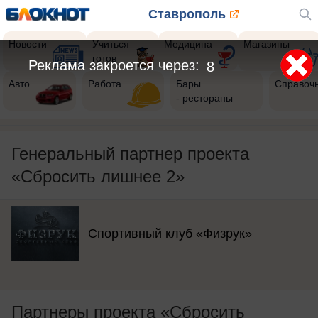
Ставрополь
Новости
Учиться
Медицина
Магазины
готов
Реклама закроется через:
5
Авто
Работа
Бары
Справоч
- рестораны
Генеральный партнер проекта
«Сбросить лишнее 2»
Спортивный клуб «Физрук»
Партнеры проекта «Сбросить