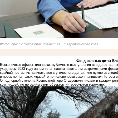
Фото: пресс-служба правительства Ставропольского края
Фонд золотых цитат Вл
Бесконечные эфиры, планерки, публичные выступления всегда оставля
уходящем 2023 году запомнился нашим читателям искрометными фразам
крайний противник начинать все с уголовного дела», «не нужно из людей
в песок не прятать», «давайте по-человечески закон напишем». Готовы 
О подпорной стене на Крепостной горе Ставрополя писали в каждом ре
круг людей, но не одним этим объектом интересуются горожане.