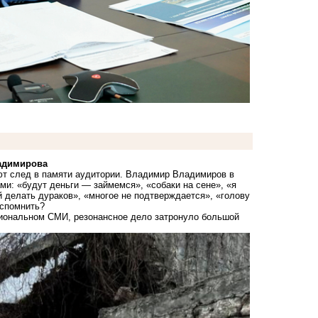
адимирова
ют след в памяти аудитории. Владимир Владимиров в
и: «будут деньги — займемся», «собаки на сене», «я
 делать дураков», «многое не подтверждается», ​​«голову
вспомнить?
гиональном СМИ, резонансное дело затронуло большой