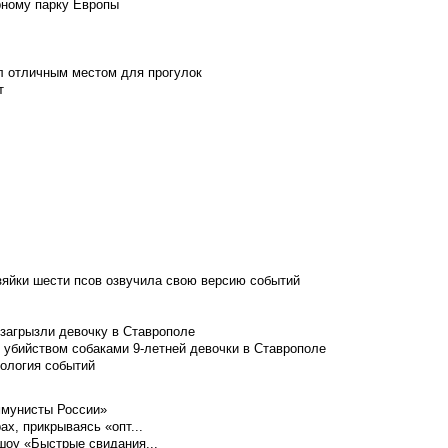
рному парку Европы
л отличным местом для прогулок
т
зяйки шести псов озвучила свою версию событий
 загрызли девочку в Ставрополе
 убийством собаками 9-летней девочки в Ставрополе
нология событий
ммунисты России»
ах, прикрываясь «опт...
шоу «Быстрые свидания...