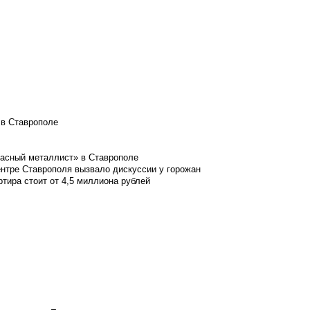
 в Ставрополе
расный металлист» в Ставрополе
ентре Ставрополя вызвало дискуссии у горожан
ртира стоит от 4,5 миллиона рублей