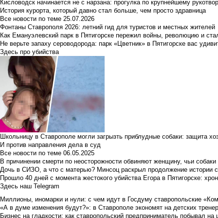
Кисловодск начинается не с нарзана: прогулка по крупнейшему рукотво
История курорта, который давно стал больше, чем просто здравница
Все новости по теме
25.07.2026
Фонтаны Ставрополя 2026: летний гид для туристов и местных жителей
Как Емануэлевский парк в Пятигорске пережил войны, революцию и ста
Не верьте запаху сероводорода: парк «Цветник» в Пятигорске вас удиви
Здесь про убийства
Школьницу в Ставрополе могли загрызть приблудные собаки: защита хо
И против направления дела в суд
Все новости по теме
06.05.2025
В причинении смерти по неосторожности обвиняют женщину, чьи собаки
Дочь в СИЗО, а что с матерью? Минсоц раскрыл продолжение истории с
Прошло 40 дней с момента жестокого убийства Егора в Пятигорске: хро
Здесь наш Telegram
Миллионы, иномарки и нули: с чем идут в Госдуму ставропольские «Ко
«А в думе изменения будут?»: в Ставрополе экономят на детских тренер
Бизнес на гладкости: как ставропольский предприниматель побывал на 