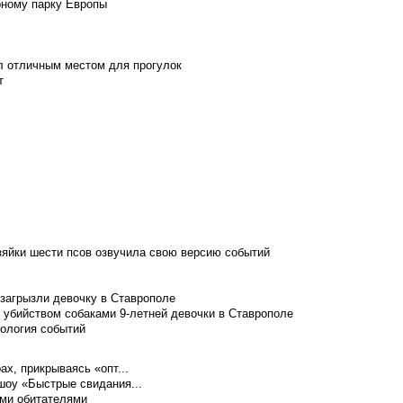
рному парку Европы
л отличным местом для прогулок
т
зяйки шести псов озвучила свою версию событий
 загрызли девочку в Ставрополе
 убийством собаками 9-летней девочки в Ставрополе
нология событий
ах, прикрываясь «опт...
шоу «Быстрые свидания...
ими обитателями