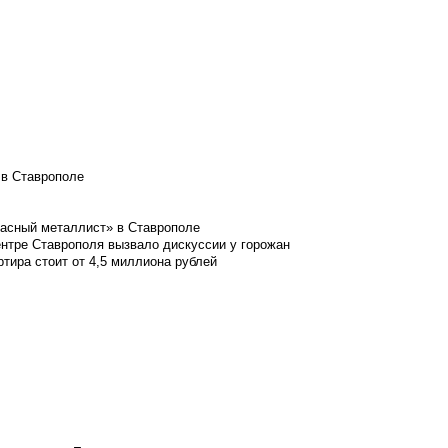
 в Ставрополе
расный металлист» в Ставрополе
ентре Ставрополя вызвало дискуссии у горожан
ртира стоит от 4,5 миллиона рублей