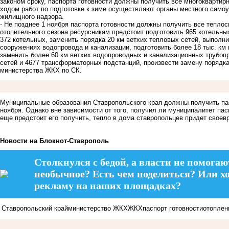
законом сроку, паспорта готовности должны получить все многокварти
ходом работ по подготовке к зиме осуществляют органы местного само
жилищного надзора.
- Не позднее 1 ноября паспорта готовности должны получить все тепло
отопительного сезона ресурсникам предстоит подготовить 965 котельных
372 котельных, заменить порядка 20 км ветхих тепловых сетей, выполн
сооружениях водопровода и канализации, подготовить более 18 тыс. км 
заменить более 60 км ветхих водопроводных и канализационных трубопр
сетей и 4677 трансформаторных подстанций, произвести замену порядка
министерства ЖКХ по СК.
Муниципальные образования Ставропольского края должны получить пас
ноября. Однако вне зависимости от того, получил ли муниципалитет пас
еще предстоит его получить, тепло в дома ставропольцев придет своев
Новости на Блoкнoт-Ставрополь
Столкнулся с бедой, а власти не помогаю
необычное? Есть чем поделиться? Или х
рекламу на наших площадках?
Ставропольский край
министерство ЖКХ
ЖКХ
паспорт готовности
отоплен