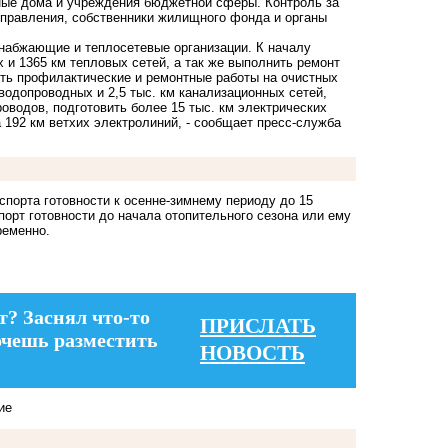
рные дома и учреждения бюджетной сферы. Контроль за
управления, собственники жилищного фонда и органы
снабжающие и теплосетевые организации. К началу
 и 1365 км тепловых сетей, а так же выполнить ремонт
ить профилактические и ремонтные работы на очистных
водопроводных и 2,5 тыс. км канализационных сетей,
оводов, подготовить более 15 тыс. км электрических
 192 км ветхих электролиний, - сообщает пресс-служба
порта готовности к осенне-зимнему периоду до 15
порт готовности до начала отопительного сезона или ему
ременно.
т? Заснял что-то
ПРИСЛАТЬ
очешь разместить
НОВОСТЬ
ие