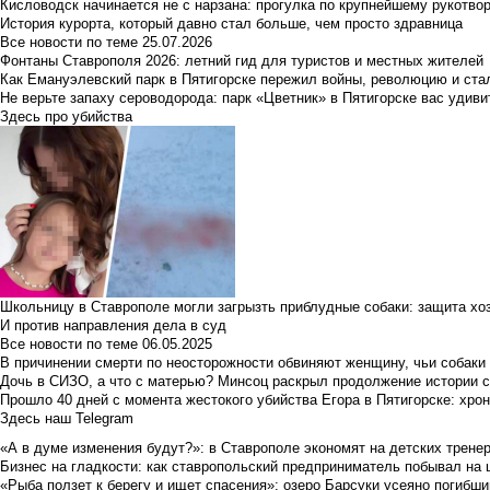
Кисловодск начинается не с нарзана: прогулка по крупнейшему рукотво
История курорта, который давно стал больше, чем просто здравница
Все новости по теме
25.07.2026
Фонтаны Ставрополя 2026: летний гид для туристов и местных жителей
Как Емануэлевский парк в Пятигорске пережил войны, революцию и ста
Не верьте запаху сероводорода: парк «Цветник» в Пятигорске вас удиви
Здесь про убийства
Школьницу в Ставрополе могли загрызть приблудные собаки: защита хо
И против направления дела в суд
Все новости по теме
06.05.2025
В причинении смерти по неосторожности обвиняют женщину, чьи собаки
Дочь в СИЗО, а что с матерью? Минсоц раскрыл продолжение истории с
Прошло 40 дней с момента жестокого убийства Егора в Пятигорске: хро
Здесь наш Telegram
«А в думе изменения будут?»: в Ставрополе экономят на детских тренер
Бизнес на гладкости: как ставропольский предприниматель побывал на 
«Рыба ползет к берегу и ищет спасения»: озеро Барсуки усеяно погибш