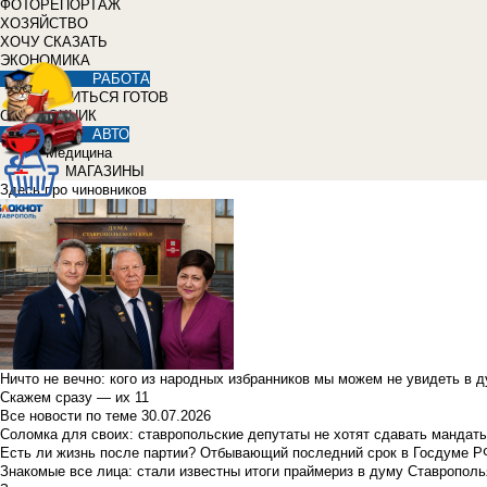
ФОТОРЕПОРТАЖ
ХОЗЯЙСТВО
ХОЧУ СКАЗАТЬ
ЭКОНОМИКА
РАБОТА
УЧИТЬСЯ ГОТОВ
СПРАВОЧНИК
АВТО
Медицина
МАГАЗИНЫ
Здесь про чиновников
Ничто не вечно: кого из народных избранников мы можем не увидеть в 
Скажем сразу — их 11
Все новости по теме
30.07.2026
Соломка для своих: ставропольские депутаты не хотят сдавать мандаты
Есть ли жизнь после партии? Отбывающий последний срок в Госдуме Р
Знакомые все лица: стали известны итоги праймериз в думу Ставрополь