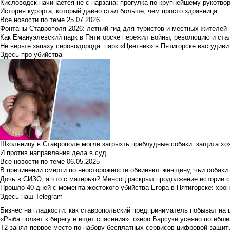
Кисловодск начинается не с нарзана: прогулка по крупнейшему рукотво
История курорта, который давно стал больше, чем просто здравница
Все новости по теме
25.07.2026
Фонтаны Ставрополя 2026: летний гид для туристов и местных жителей
Как Емануэлевский парк в Пятигорске пережил войны, революцию и ста
Не верьте запаху сероводорода: парк «Цветник» в Пятигорске вас удиви
Здесь про убийства
Школьницу в Ставрополе могли загрызть приблудные собаки: защита хо
И против направления дела в суд
Все новости по теме
06.05.2025
В причинении смерти по неосторожности обвиняют женщину, чьи собаки
Дочь в СИЗО, а что с матерью? Минсоц раскрыл продолжение истории с
Прошло 40 дней с момента жестокого убийства Егора в Пятигорске: хро
Здесь наш Telegram
Бизнес на гладкости: как ставропольский предприниматель побывал на 
«Рыба ползет к берегу и ищет спасения»: озеро Барсуки усеяно погибш
Т2 занял первое место по набору бесплатных сервисов цифровой защиты 