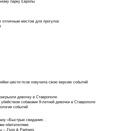
рному парку Европы
л отличным местом для прогулок
т
зяйки шести псов озвучила свою версию событий
 загрызли девочку в Ставрополе
 убийством собаками 9-летней девочки в Ставрополе
нология событий
шоу «Быстрые свидания...
ими обитателями
– J'son & Partners