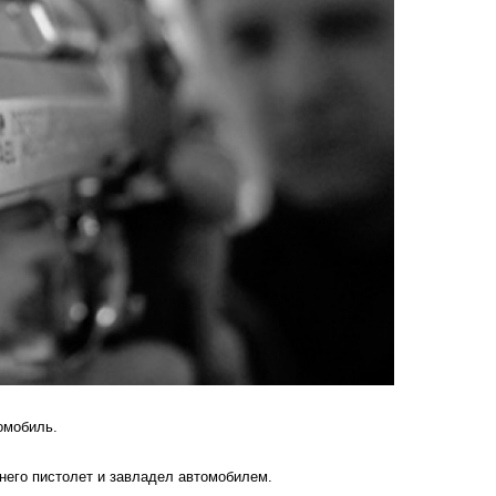
омобиль.
него пистолет и завладел автомобилем.