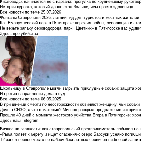
Кисловодск начинается не с нарзана: прогулка по крупнейшему рукотво
История курорта, который давно стал больше, чем просто здравница
Все новости по теме
25.07.2026
Фонтаны Ставрополя 2026: летний гид для туристов и местных жителей
Как Емануэлевский парк в Пятигорске пережил войны, революцию и ста
Не верьте запаху сероводорода: парк «Цветник» в Пятигорске вас удиви
Здесь про убийства
Школьницу в Ставрополе могли загрызть приблудные собаки: защита хо
И против направления дела в суд
Все новости по теме
06.05.2025
В причинении смерти по неосторожности обвиняют женщину, чьи собаки
Дочь в СИЗО, а что с матерью? Минсоц раскрыл продолжение истории с
Прошло 40 дней с момента жестокого убийства Егора в Пятигорске: хро
Здесь наш Telegram
Бизнес на гладкости: как ставропольский предприниматель побывал на 
«Рыба ползет к берегу и ищет спасения»: озеро Барсуки усеяно погибш
Т2 занял первое место по набору бесплатных сервисов цифровой защиты 