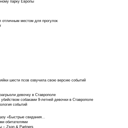
рному парку Европы
л отличным местом для прогулок
т
зяйки шести псов озвучила свою версию событий
 загрызли девочку в Ставрополе
 убийством собаками 9-летней девочки в Ставрополе
нология событий
шоу «Быстрые свидания...
ими обитателями
– J'son & Partners