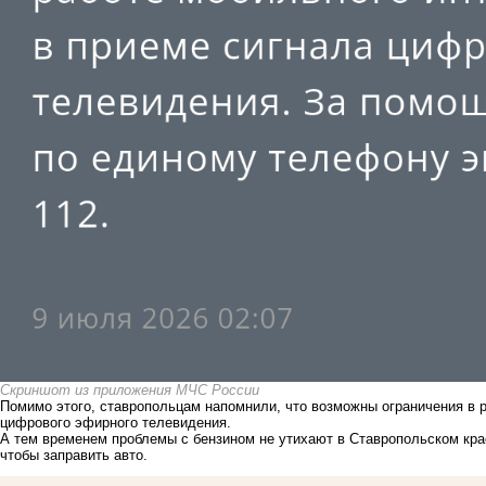
Скриншот из приложения МЧС России
Помимо этого, ставропольцам напомнили, что возможны ограничения в р
цифрового эфирного телевидения.
А тем временем проблемы с бензином не утихают в Ставропольском кр
чтобы заправить авто.