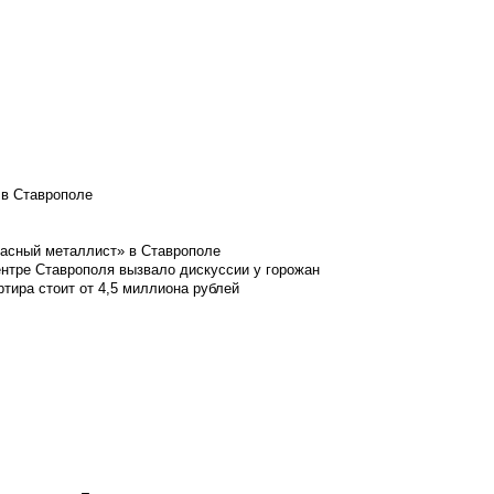
 в Ставрополе
расный металлист» в Ставрополе
ентре Ставрополя вызвало дискуссии у горожан
ртира стоит от 4,5 миллиона рублей