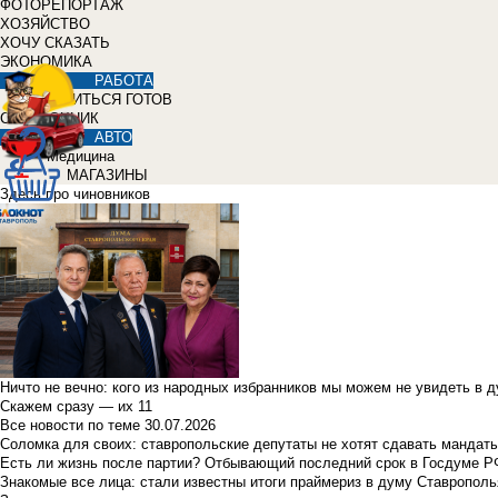
ФОТОРЕПОРТАЖ
ХОЗЯЙСТВО
ХОЧУ СКАЗАТЬ
ЭКОНОМИКА
РАБОТА
УЧИТЬСЯ ГОТОВ
СПРАВОЧНИК
АВТО
Медицина
МАГАЗИНЫ
Здесь про чиновников
Ничто не вечно: кого из народных избранников мы можем не увидеть в 
Скажем сразу — их 11
Все новости по теме
30.07.2026
Соломка для своих: ставропольские депутаты не хотят сдавать мандаты
Есть ли жизнь после партии? Отбывающий последний срок в Госдуме Р
Знакомые все лица: стали известны итоги праймериз в думу Ставрополь