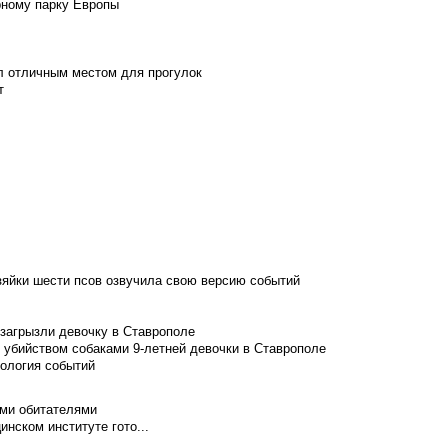
рному парку Европы
л отличным местом для прогулок
т
зяйки шести псов озвучила свою версию событий
 загрызли девочку в Ставрополе
 убийством собаками 9-летней девочки в Ставрополе
нология событий
ими обитателями
нском институте гото...