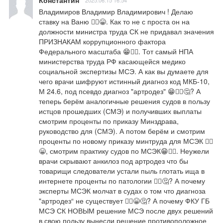
Владимиров Владимир Владимирович ! Делаю 
ставку на Ваню 🤷‍♂️😁. Как то не с проста он на 
должности министра труда СК не придавал значения 
ПРИЗНАКАМ коррупционного фактора 
Федерального масштаба 😁🤷‍♂️. Тот самый НПА 
министерства труда РФ касающейся медико 
социальной экспертизы МСЭ. А как вы думаете для 
чего врачи шифруют истинный диагноз код МКБ-10, 
М 24.6, под псевдо диагноз "артродез" 😁🤷‍♂️🤔? А 
теперь берём аналогичные решения судов в пользу 
истцов прошедших (СМЭ) и получивших выплаты 
смотрим проценты по приказу Минздрава, 
руководство для (СМЭ). А потом берём и смотрим 
проценты по новому приказу минтруда для МСЭК 🤷‍♂️
😁, смотрим практику судов по МСЭК😁🤷‍♂️. Неужели 
врачи скрывают анкилоз под артродез что бы 
товарищи следователи устали пыль глотать ища в 
интернете проценты по патологии 🤷‍♂️🤔? А почему 
эксперты МСЭК молчат в судах о том что диагноза 
"артродез“ не существует 🤷‍♂️😁🤔? А почему ФКУ ГБ 
МСЭ СК НОВЫМ решение МСЭ после двух решений 
в свою пользу вынесли решение противоположное 