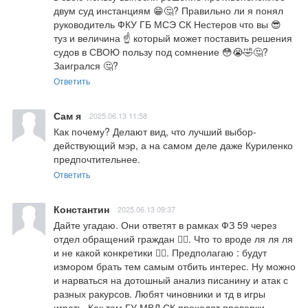
двум суд инстанциям 😁🤔? Правильно ли я понял 
руководитель ФКУ ГБ МСЭ СК Нестеров что вы 😎 
туз и величина ☝️ который может поставить решения 
судов в СВОЮ пользу под сомнение 😳😭🤣🤔? 
Заигрался 🤔?
Ответить
Сам я
2025.06.13 11:58
Как почему? Делают вид, что лучший выбор- 
действующий мэр, а на самом деле даже Куриленко 
предпочтительнее.
Ответить
Константин
2025.06.13 09:37
Дайте угадаю. Они ответят в рамках ФЗ 59 через 
отдел обращений граждан 🤷‍♂️. Что то вроде ля ля ля 
и не какой конкретики 🤷‍♂️. Предполагаю : будут 
измором брать тем самым отбить интерес. Ну можно 
и нарваться на дотошный анализ писанину и атак с 
разных ракурсов. Любят чиновники и тд в игры 
играть. Как там ГУ МВД СК проходят проверки 