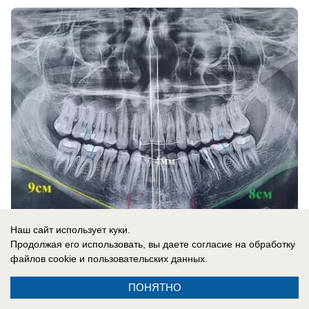
Наш сайт использует куки.
сегодня в 12:49
0
Продолжая его использовать, вы даете согласие на обработку
файлов cookie
и пользовательских данных.
Народный репортер
ПОНЯТНО
«Локтем пытался коснуться груди»: