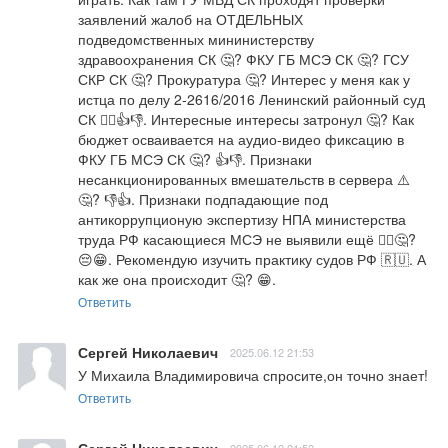
заявлений жалоб на ОТДЕЛЬНЫХ 
подведомственных мининистерству 
здравоохранения СК 🤔? ФКУ ГБ МСЭ СК 🤔? ГСУ 
СКР СК 🤔? Прокуратура 🤔? Интерес у меня как у 
истца по делу 2-2616/2016 Ленинский районный суд 
СК 🤷‍♂️👍👎. Интересные интересы затронул 🤔? Как 
бюджет осваивается на аудио-видео фиксацию в 
ФКУ ГБ МСЭ СК 🤔? 👍👎. Признаки 
несанкционированных вмешательств в сервера ⚠️ 
🤔? 👎👍. Признаки подпадающие под 
антикоррупционую экспертизу НПА министерства 
труда РФ касающиеся МСЭ не выявили ещё 🤷‍♂️🤔? 
😔😁. Рекомендую изучить практику судов РФ 🇷🇺. А 
как же она происходит 🤔? 😁.
Ответить
Сергей Николаевич
2025.06.12 21:53
У Михаила Владимировича спросите,он точно знает!
Ответить
Сергей Николаевич
2025.06.12 21:52