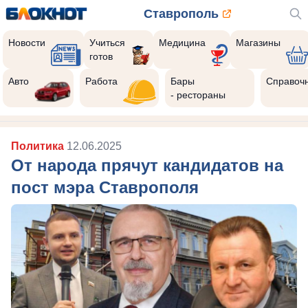
Ставрополь
Новости
Учиться
Медицина
Магазины
готов
Авто
Работа
Бары
Справоч
- рестораны
Политика
12.06.2025
От народа прячут кандидатов на
пост мэра Ставрополя