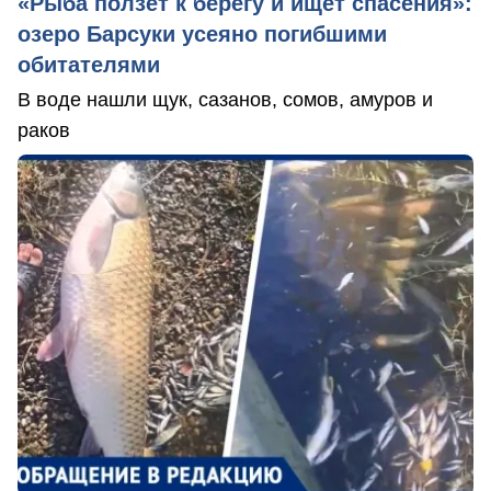
«Рыба ползет к берегу и ищет спасения»:
озеро Барсуки усеяно погибшими
обитателями
В воде нашли щук, сазанов, сомов, амуров и
раков