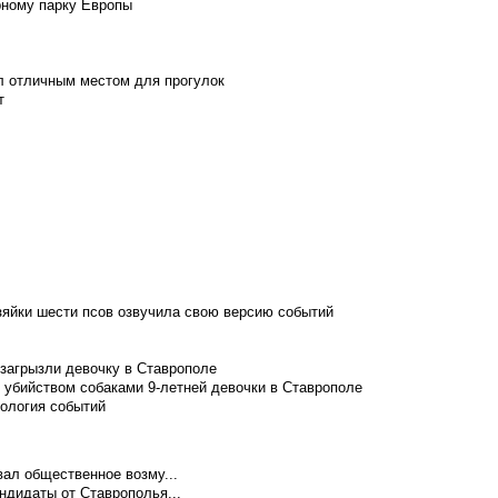
рному парку Европы
л отличным местом для прогулок
т
зяйки шести псов озвучила свою версию событий
 загрызли девочку в Ставрополе
 убийством собаками 9-летней девочки в Ставрополе
нология событий
ал общественное возму...
ндидаты от Ставрополья...