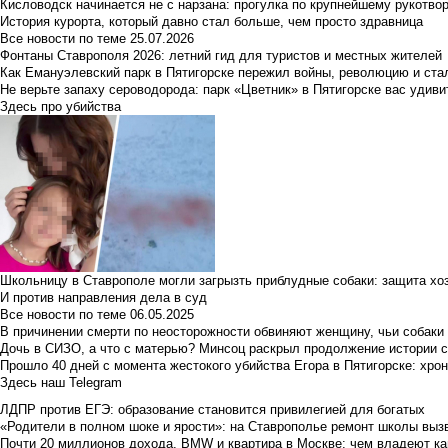
Кисловодск начинается не с нарзана: прогулка по крупнейшему рукотво
История курорта, который давно стал больше, чем просто здравница
Все новости по теме
25.07.2026
Фонтаны Ставрополя 2026: летний гид для туристов и местных жителей
Как Емануэлевский парк в Пятигорске пережил войны, революцию и ста
Не верьте запаху сероводорода: парк «Цветник» в Пятигорске вас удиви
Здесь про убийства
Школьницу в Ставрополе могли загрызть приблудные собаки: защита хо
И против направления дела в суд
Все новости по теме
06.05.2025
В причинении смерти по неосторожности обвиняют женщину, чьи собаки
Дочь в СИЗО, а что с матерью? Минсоц раскрыл продолжение истории с
Прошло 40 дней с момента жестокого убийства Егора в Пятигорске: хро
Здесь наш Telegram
ЛДПР против ЕГЭ: образование становится привилегией для богатых
«Родители в полном шоке и ярости»: на Ставрополье ремонт школы вызв
Почти 20 миллионов дохода, BMW и квартира в Москве: чем владеют ка