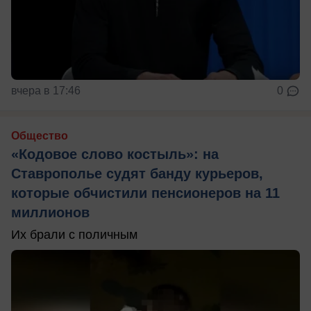
вчера в 17:46
0
Общество
«Кодовое слово костыль»: на
Ставрополье судят банду курьеров,
которые обчистили пенсионеров на 11
миллионов
Их брали с поличным