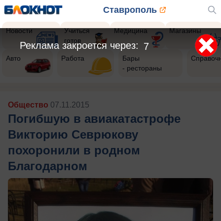
Ставрополь
Новости
Учиться
Медицина
Магазины
готов
Реклама закроется через:
5
Авто
Работа
Бары
Справоч
- рестораны
Общество
07.11.2015
Погибшую в авиакатастрофе
Викторию Севрюкову
похоронили в родном
Благодарном