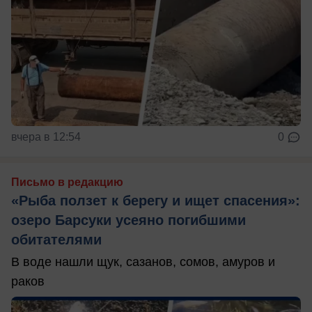
вчера в 12:54
0
Письмо в редакцию
«Рыба ползет к берегу и ищет спасения»:
озеро Барсуки усеяно погибшими
обитателями
В воде нашли щук, сазанов, сомов, амуров и
раков