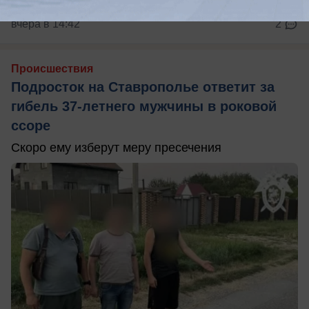
вчера в 14:42
2
Происшествия
Подросток на Ставрополье ответит за
гибель 37-летнего мужчины в роковой
ссоре
Скоро ему изберут меру пресечения