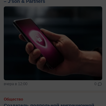
– J'son & Partners
вчера в 12:00
0
Общество
Создатель подпольной миграционной