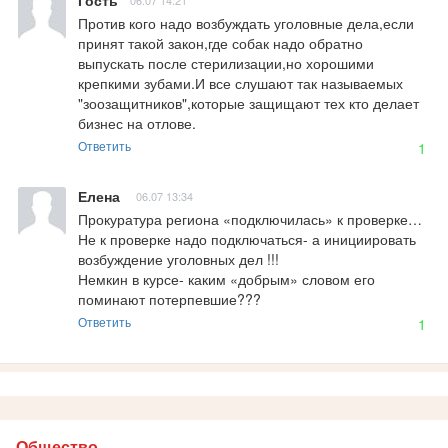
Гость
06.07 14:21
Против кого надо возбуждать уголовные дела,если 
принят такой закон,где собак надо обратно 
выпускать после стерилизации,но хорошими 
крепкими зубами.И все слушают так называемых 
"зоозащитников",которые защищают тех кто делает 
бизнес на отлове.
Ответить
1
Елена
06.07 13:34
Прокуратура региона «подключилась» к проверке…

Не к проверке надо подключаться- а инициировать 
возбуждение уголовных дел !!!

Немкин в курсе- каким «добрым» словом его 
поминают потерпевшие???
Ответить
1
Общество