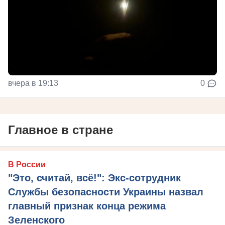
вчера в 19:13
0
Главное в стране
В России
"Это, считай, всё!": Экс-сотрудник
Службы безопасности Украины назвал
главный признак конца режима
Зеленского