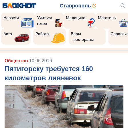
Ставрополь
Новости
Учиться
Медицина
Магазины
готов
Авто
Работа
Бары
Справоч
- рестораны
Общество
10.06.2016
Пятигорску требуется 160
километров ливневок