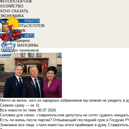
ФОТОРЕПОРТАЖ
ХОЗЯЙСТВО
ХОЧУ СКАЗАТЬ
ЭКОНОМИКА
РАБОТА
УЧИТЬСЯ ГОТОВ
СПРАВОЧНИК
АВТО
Медицина
МАГАЗИНЫ
Здесь про чиновников
Ничто не вечно: кого из народных избранников мы можем не увидеть в 
Скажем сразу — их 11
Все новости по теме
30.07.2026
Соломка для своих: ставропольские депутаты не хотят сдавать мандаты
Есть ли жизнь после партии? Отбывающий последний срок в Госдуме Р
Знакомые все лица: стали известны итоги праймериз в думу Ставрополь