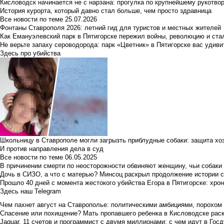
Кисловодск начинается не с нарзана: прогулка по крупнейшему рукотво
История курорта, который давно стал больше, чем просто здравница
Все новости по теме
25.07.2026
Фонтаны Ставрополя 2026: летний гид для туристов и местных жителей
Как Емануэлевский парк в Пятигорске пережил войны, революцию и ста
Не верьте запаху сероводорода: парк «Цветник» в Пятигорске вас удиви
Здесь про убийства
Школьницу в Ставрополе могли загрызть приблудные собаки: защита хо
И против направления дела в суд
Все новости по теме
06.05.2025
В причинении смерти по неосторожности обвиняют женщину, чьи собаки
Дочь в СИЗО, а что с матерью? Минсоц раскрыл продолжение истории с
Прошло 40 дней с момента жестокого убийства Егора в Пятигорске: хро
Здесь наш Telegram
Чем пахнет август на Ставрополье: политическими амбициями, порохом
Спасение или похищение? Мать пропавшего ребенка в Кисловодске раск
Jaguar, 11 счетов и программист с двумя миллионами: с чем идут в Госд