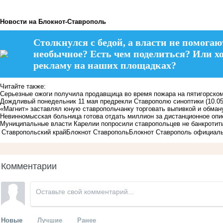
Новости на Блoкнoт-Ставрополь
Столкнулся с бедой, а власти не помогаю
необычное? Есть чем поделиться? Или х
рекламу на наших площадках?
Читайте также:
Серьезные ожоги получила продавщица во время пожара на пятигорско
Дождливый понедельник 11 мая предрекли Ставрополю синоптики
(10.0
«Магнит» заставлял юную ставропольчанку торговать выпивкой и обман
Невинномысская больница готова отдать миллион за дистанционное опи
Муниципальные власти Карелии попросили ставропольцев не банкротит
Ставропольский край
Блокнот Ставрополь
Блокнот Ставрополь официал
Комментарии
Новые
Лучшие
Ранее