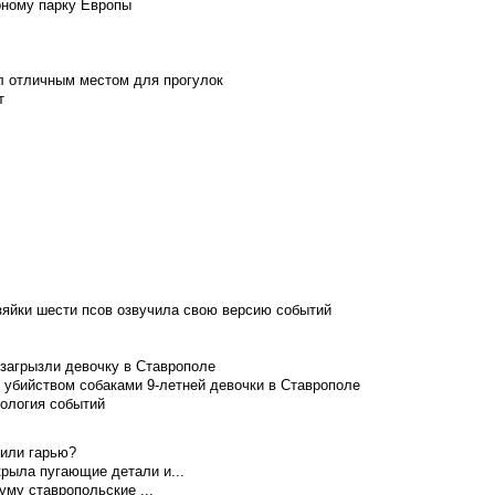
рному парку Европы
л отличным местом для прогулок
т
зяйки шести псов озвучила свою версию событий
 загрызли девочку в Ставрополе
 убийством собаками 9-летней девочки в Ставрополе
нология событий
 или гарью?
рыла пугающие детали и...
уму ставропольские ...