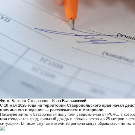
Фото: Блокнот Ставрополь, Иван Высочинский
С 10 мая 2026 года на территории Ставропольского края начал дей
причина его введения — рассказываем в материале.
Накануне жители Ставрополья
получили
уведомление от РСЧС, в которо
мая ожидаются град, сильный дождь и порывы ветра до 25 метров в се
ситуациях. В таком случае жители 26 региона могут обращаться по теле