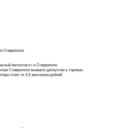
 в Ставрополе
расный металлист» в Ставрополе
ентре Ставрополя вызвало дискуссии у горожан
ртира стоит от 4,5 миллиона рублей