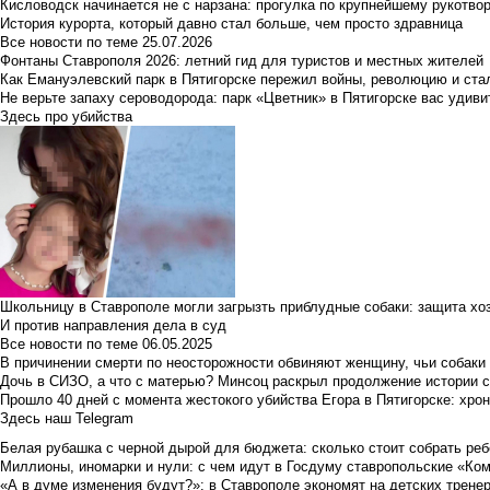
Кисловодск начинается не с нарзана: прогулка по крупнейшему рукотво
История курорта, который давно стал больше, чем просто здравница
Все новости по теме
25.07.2026
Фонтаны Ставрополя 2026: летний гид для туристов и местных жителей
Как Емануэлевский парк в Пятигорске пережил войны, революцию и ста
Не верьте запаху сероводорода: парк «Цветник» в Пятигорске вас удиви
Здесь про убийства
Школьницу в Ставрополе могли загрызть приблудные собаки: защита хо
И против направления дела в суд
Все новости по теме
06.05.2025
В причинении смерти по неосторожности обвиняют женщину, чьи собаки
Дочь в СИЗО, а что с матерью? Минсоц раскрыл продолжение истории с
Прошло 40 дней с момента жестокого убийства Егора в Пятигорске: хро
Здесь наш Telegram
Белая рубашка с черной дырой для бюджета: сколько стоит собрать ребе
Миллионы, иномарки и нули: с чем идут в Госдуму ставропольские «Ко
«А в думе изменения будут?»: в Ставрополе экономят на детских тренер