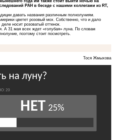
 нынешнего года им также стоит выйти ночью на
следований РАН в беседе с нашими коллегами из RT,
радиции давать названия различным полнолуниям.
Америки цветет розовый мох. Собственно, что и дало
 деле носит розоватый оттенок.
я. А 31 мая всех ждет «голубая» луна. По словам
лнолуние, поэтому стоит посмотреть.
Тося Жмыхова