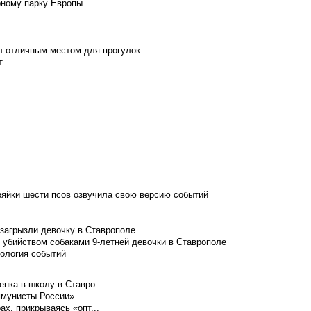
рному парку Европы
л отличным местом для прогулок
т
зяйки шести псов озвучила свою версию событий
 загрызли девочку в Ставрополе
 убийством собаками 9-летней девочки в Ставрополе
нология событий
нка в школу в Ставро...
ммунисты России»
ах, прикрываясь «опт...