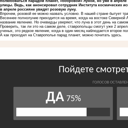
полюбоваться парадом планет, «бобровой» луной, но уже в апреле
улицы. Ведь, как анонсировал сотрудник Института космических ис
в апреле россияне увидят розовую луну.
Впрочем, розовой ее можно назвать условно. В нашей стране бытует т
Весеннее полнолуние приходится на время, когда на востоке Северной 
название явлению. Но очевидцы уверяют, что луна в этот день на самом
Проверить, так ли это на самом деле, ставропольцы смогут уже 2 апрел
ученых, это редкое явление, когда в один месяц наблюдается второе по
А как проходил на Ставрополье парад планет, можно почитать
здесь
.