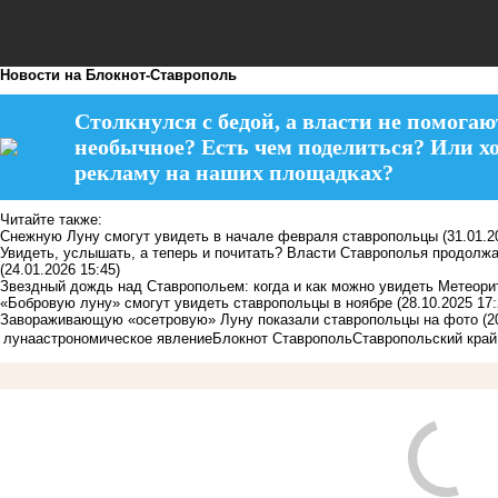
Новости на Блoкнoт-Ставрополь
Столкнулся с бедой, а власти не помогаю
необычное? Есть чем поделиться? Или х
рекламу на наших площадках?
Читайте также:
Снежную Луну смогут увидеть в начале февраля ставропольцы
(31.01.2
Увидеть, услышать, а теперь и почитать? Власти Ставрополья продолж
(24.01.2026 15:45)
Звездный дождь над Ставропольем: когда и как можно увидеть Метеори
«Бобровую луну» смогут увидеть ставропольцы в ноябре
(28.10.2025 17:
Завораживающую «осетровую» Луну показали ставропольцы на фото
(2
луна
астрономическое явление
Блокнот Ставрополь
Ставропольский край