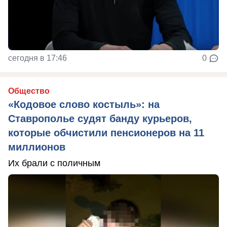
сегодня в 17:46
0
Общество
«Кодовое слово костыль»: на
Ставрополье судят банду курьеров,
которые обчистили пенсионеров на 11
миллионов
Их брали с поличным