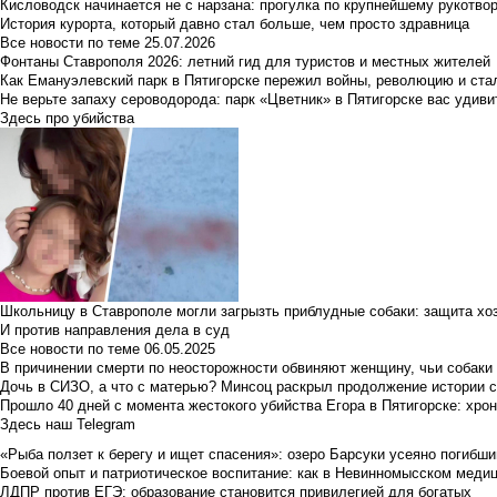
Кисловодск начинается не с нарзана: прогулка по крупнейшему рукотво
История курорта, который давно стал больше, чем просто здравница
Все новости по теме
25.07.2026
Фонтаны Ставрополя 2026: летний гид для туристов и местных жителей
Как Емануэлевский парк в Пятигорске пережил войны, революцию и ста
Не верьте запаху сероводорода: парк «Цветник» в Пятигорске вас удиви
Здесь про убийства
Школьницу в Ставрополе могли загрызть приблудные собаки: защита хо
И против направления дела в суд
Все новости по теме
06.05.2025
В причинении смерти по неосторожности обвиняют женщину, чьи собаки
Дочь в СИЗО, а что с матерью? Минсоц раскрыл продолжение истории с
Прошло 40 дней с момента жестокого убийства Егора в Пятигорске: хро
Здесь наш Telegram
«Рыба ползет к берегу и ищет спасения»: озеро Барсуки усеяно погибш
Боевой опыт и патриотическое воспитание: как в Невинномысском медици
ЛДПР против ЕГЭ: образование становится привилегией для богатых