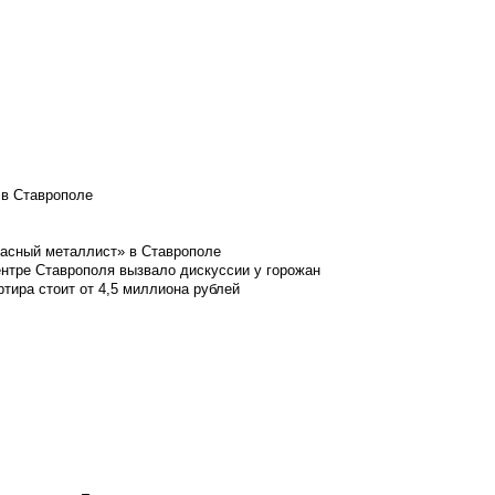
 в Ставрополе
расный металлист» в Ставрополе
ентре Ставрополя вызвало дискуссии у горожан
ртира стоит от 4,5 миллиона рублей