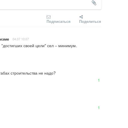
Подписаться
Поделиться
низме
04.07 10:07
0 "достигших своей цели" сел – минимум.
табах строительства не надо?
1
1