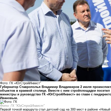
Фото: ГК «ЮгСтройИнвест"
Губернатор Ставрополья Владимир Владимиров 2 июля проинспект
объектов в краевой столице. Вместе с ним стройплощадки посетил
министры и руководство ГК «ЮгСтройИнвест» во главе с гендирек
Ивановым.
Фото: ГК "ЮгСтройИнвест"
Первой точкой маршрута стал детский сад на 300 мест в районе «Новый