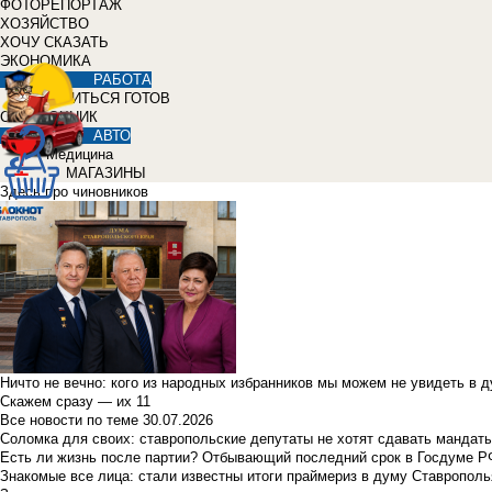
ФОТОРЕПОРТАЖ
ХОЗЯЙСТВО
ХОЧУ СКАЗАТЬ
ЭКОНОМИКА
РАБОТА
УЧИТЬСЯ ГОТОВ
СПРАВОЧНИК
АВТО
Медицина
МАГАЗИНЫ
Здесь про чиновников
Ничто не вечно: кого из народных избранников мы можем не увидеть в 
Скажем сразу — их 11
Все новости по теме
30.07.2026
Соломка для своих: ставропольские депутаты не хотят сдавать мандаты
Есть ли жизнь после партии? Отбывающий последний срок в Госдуме Р
Знакомые все лица: стали известны итоги праймериз в думу Ставрополь