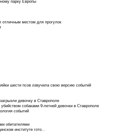
рному парку Европы
л отличным местом для прогулок
т
зяйки шести псов озвучила свою версию событий
 загрызли девочку в Ставрополе
 убийством собаками 9-летней девочки в Ставрополе
нология событий
ими обитателями
нском институте гото...