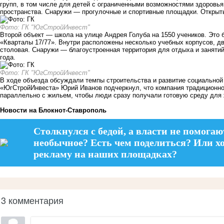
групп, в том числе для детей с ограниченными возможностями здоровь
пространства. Снаружи — прогулочные и спортивные площадки. Открыть
Фото: ГК "ЮгСтройИнвест"
Второй объект — школа на улице Андрея Голуба на 1550 учеников. Это
«Кварталы 17/77». Внутри расположены несколько учебных корпусов, два
столовая. Снаружи — благоустроенная территория для отдыха и заняти
года.
Фото: ГК "ЮгСтройИнвест"
В ходе объезда обсуждали темпы строительства и развитие социальной
«ЮгСтройИнвеста» Юрий Иванов подчеркнул, что компания традиционно
параллельно с жильем, чтобы люди сразу получали готовую среду для 
Новости на Блoкнoт-Ставрополь
Столкнулся с бедой, а власти не помогаю
необычное? Есть чем поделиться? Или х
рекламу на наших площадках?
3 комментария