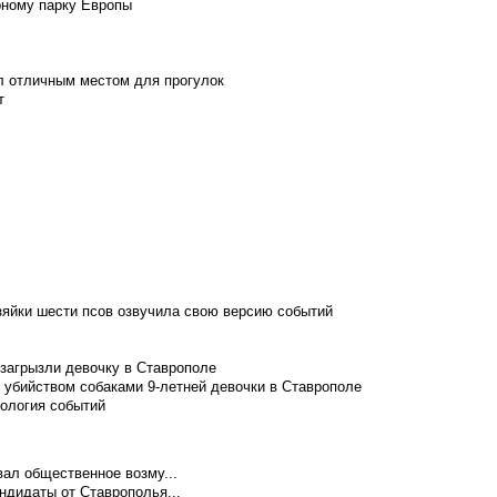
рному парку Европы
л отличным местом для прогулок
т
зяйки шести псов озвучила свою версию событий
 загрызли девочку в Ставрополе
 убийством собаками 9-летней девочки в Ставрополе
нология событий
ал общественное возму...
ндидаты от Ставрополья...