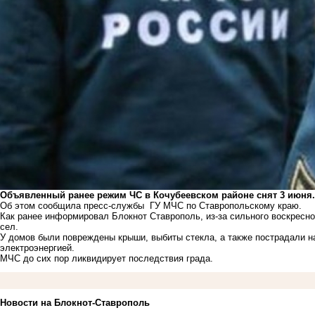
Объявленный ранее режим ЧС в Кочубеевском районе снят 3 июня.
Об этом сообщила пресс-службы ГУ МЧС по Ставропольскому краю.
Как ранее информировал Блокнот Ставрополь, из-за сильного воскресно
сел.
У домов были повреждены крыши, выбиты стекла, а также пострадали н
электроэнергией.
МЧС до сих пор ликвидирует последствия града.
Новости на Блoкнoт-Ставрополь