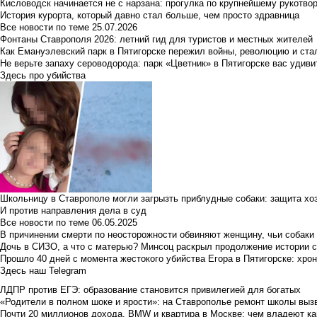
Кисловодск начинается не с нарзана: прогулка по крупнейшему рукотво
История курорта, который давно стал больше, чем просто здравница
Все новости по теме
25.07.2026
Фонтаны Ставрополя 2026: летний гид для туристов и местных жителей
Как Емануэлевский парк в Пятигорске пережил войны, революцию и ста
Не верьте запаху сероводорода: парк «Цветник» в Пятигорске вас удиви
Здесь про убийства
Школьницу в Ставрополе могли загрызть приблудные собаки: защита хо
И против направления дела в суд
Все новости по теме
06.05.2025
В причинении смерти по неосторожности обвиняют женщину, чьи собаки
Дочь в СИЗО, а что с матерью? Минсоц раскрыл продолжение истории с
Прошло 40 дней с момента жестокого убийства Егора в Пятигорске: хро
Здесь наш Telegram
ЛДПР против ЕГЭ: образование становится привилегией для богатых
«Родители в полном шоке и ярости»: на Ставрополье ремонт школы вызв
Почти 20 миллионов дохода, BMW и квартира в Москве: чем владеют ка