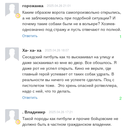
горожанка
2025.04.26 21:01
Каким образом ворота самопроизвольно открылись, 
а не заблокировались при подобной ситуации? И 
почему такие собаки были не в вольере? Хозяев- 
однозначно под стражу и пусть отвечают по полной.
Ответить
1
Ха- ха- ха
2025.04.26 18:07
Сеседский питбуль как то выскакивал на улицу и 
даже заскакивал ко мне во двор. Все обошлось. Я 
даже рот не успел открыть. Кино не верьте, где 
главный герой успевает от таких собак удрать. В 
реальности вы ничего не успеете сделать. Поц с 
пистолетом тоже.  Это хрень опасней ротвеллера, 
надо с ней, что то делать.
Ответить
2
. Владимир
2025.04.26 17:21
Такой породы как питбули и прочие бойцовские не 
должно быть в частном гражданском владении. 