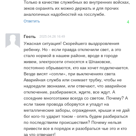
Только в качестве служебных во внутренних войсках, 
зеков охранять их можно держать и для прочих 
аналогичных надобностей на госслужбе.
Ответить
4
Гость
2025.04.26 16:49
Ужасная ситуация! Скорейшего выздоровления 
ребенку. Но - если правда отключили свет, а это 
стало нормой в нашем районе, вроде в городе 
живем, электросети относятся к Шпаковске, 
постоянно обрываются, кто как хочет подключается. 
Везде висят «сопли», при выключениях света 
Аварийная служба или снимает трубку, чтобы не 
надоедали звонками, или отвечают, что аварийное 
отключение, разбираемся, ждите, все ждут. А 
соседние многоэтажки всегда со светом. Почему? А 
если такие провода оборвутся и упадут на 
металлические заборы, ограждения, крыши и не дай 
бог кого-то ударит током - опять будем разбираться 
по последствиям происшествия? Почему нельзя 
привести все в порядок и разобраться чье это и кто 
за что отвечает!