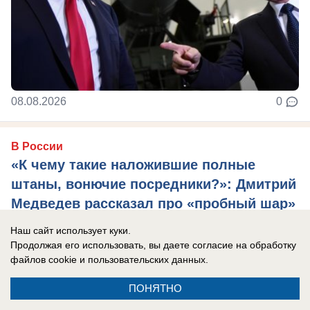
08.08.2026
0
В России
«К чему такие наложившие полные
штаны, вонючие посредники?»: Дмитрий
Медведев рассказал про «пробный шар»
проверки России на прочность
Наш сайт использует куки.
Ситуация с Грузией показала, какие глупые
Продолжая его использовать, вы даете согласие на обработку
файлов cookie
и пользовательских данных.
взгляды навязывает Запад, сказал
зампредседателя Совета Безопасности РФ.
ПОНЯТНО