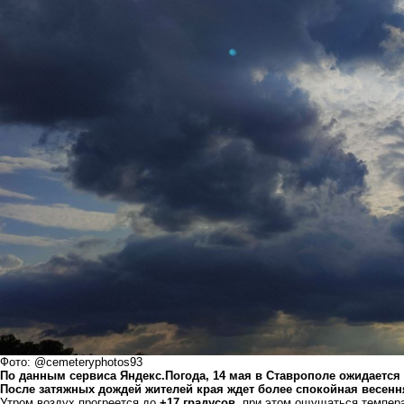
Фото: @cemeteryphotos93
По данным сервиса Яндекс.Погода, 14 мая в Ставрополе ожидается
После затяжных дождей жителей края ждет более спокойная весенн
Утром воздух прогреется до
+17 градусов
, при этом ощущаться темпер