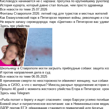
Кисловодск начинается не с нарзана: прогулка по крупнейшему рукотво
История курорта, который давно стал больше, чем просто здравница
Все новости по теме
25.07.2026
Фонтаны Ставрополя 2026: летний гид для туристов и местных жителей
Как Емануэлевский парк в Пятигорске пережил войны, революцию и ста
Не верьте запаху сероводорода: парк «Цветник» в Пятигорске вас удиви
Здесь про убийства
Школьницу в Ставрополе могли загрызть приблудные собаки: защита хо
И против направления дела в суд
Все новости по теме
06.05.2025
В причинении смерти по неосторожности обвиняют женщину, чьи собаки
Дочь в СИЗО, а что с матерью? Минсоц раскрыл продолжение истории с
Прошло 40 дней с момента жестокого убийства Егора в Пятигорске: хро
Здесь наш Telegram
«Рыба ползет к берегу и ищет спасения»: озеро Барсуки усеяно погибш
Боевой опыт и патриотическое воспитание: как в Невинномысском медици
ЛДПР против ЕГЭ: образование становится привилегией для богатых