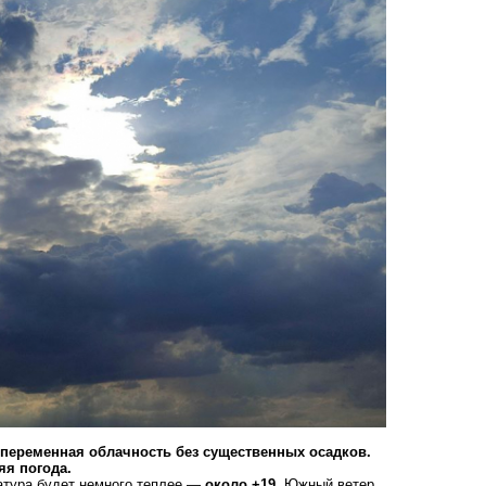
 переменная облачность без существенных осадков.
яя погода.
атура будет немного теплее —
около +19.
Южный ветер