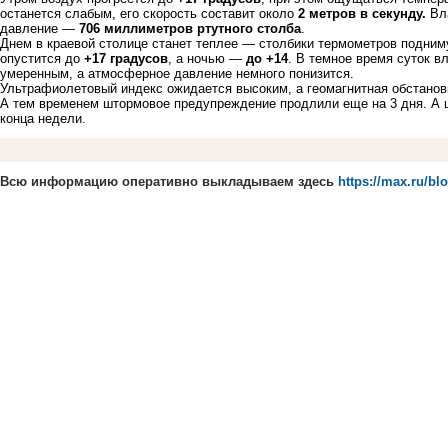
останется слабым, его скорость составит около
2 метров в секунду.
Вла
давление —
706 миллиметров ртутного столба
.
Днем в краевой столице станет теплее — столбики термометров подни
опустится до
+17 градусов
, а ночью —
до +14
. В темное время суток 
умеренным, а атмосферное давление немного понизится.
Ультрафиолетовый индекс ожидается высоким, а геомагнитная обстановк
А тем временем штормовое предупреждение продлили еще на 3 дня. А 
конца недели.
Всю информацию оперативно выкладываем здесь
https://max.ru/bl