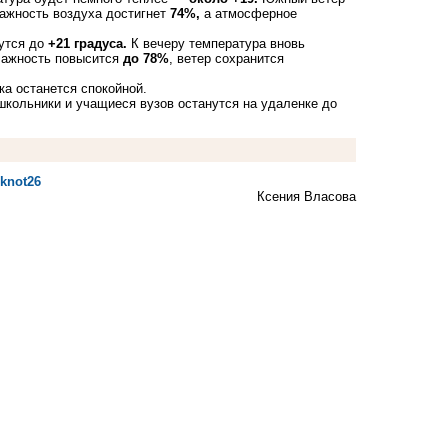
жность воздуха достигнет
74%,
а атмосферное
мутся до
+21 градуса.
К вечеру температура вновь
влажность повысится
до 78%
, ветер сохранится
а останется спокойной.
школьники и учащиеся вузов
останутся
на удаленке до
oknot26
Ксения Власова