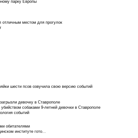
рному парку Европы
л отличным местом для прогулок
т
зяйки шести псов озвучила свою версию событий
 загрызли девочку в Ставрополе
 убийством собаками 9-летней девочки в Ставрополе
нология событий
ими обитателями
нском институте гото...