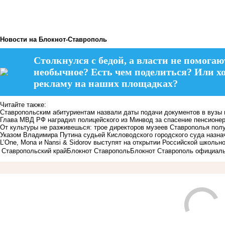
Новости на Блoкнoт-Ставрополь
Столкнулся с бедой, а власти не помогаю
необычное? Есть чем поделиться? Или х
рекламу на наших площадках?
Читайте также:
Ставропольским абитуриентам назвали даты подачи документов в вузы 
Глава МВД РФ наградил полицейского из Минвод за спасение пенсионер
От культуры не разживешься: трое директоров музеев Ставрополья пол
Указом Владимира Путина судьей Кисловодского городского суда назна
L’One, Mona и Nansi & Sidorov выступят на открытии Российской школьн
Ставропольский край
Блокнот Ставрополь
Блокнот Ставрополь официал