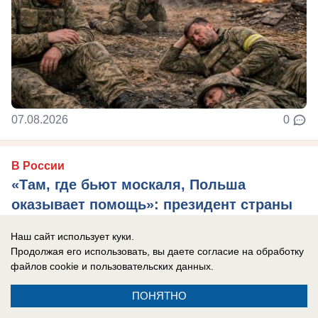
07.08.2026
0
В России
«Там, где бьют москаля, Польша
оказывает помощь»: президент страны
сделал агрессивное заявление в адрес
Наш сайт использует куки.
России
Продолжая его использовать, вы даете согласие на обработку
Захарова: Это пример «клинической
файлов cookie
и пользовательских данных.
русофобии», которая «влияет на когнитивные
ПОНЯТНО
способности».