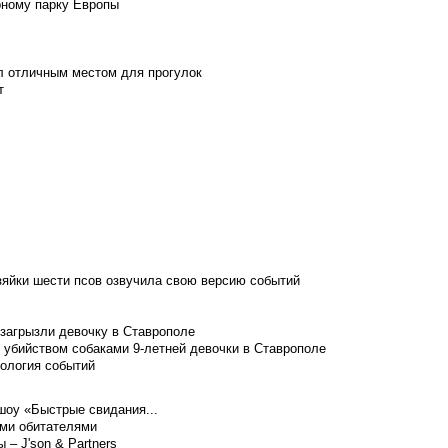
рному парку Европы
л отличным местом для прогулок
т
зяйки шести псов озвучила свою версию событий
 загрызли девочку в Ставрополе
 убийством собаками 9-летней девочки в Ставрополе
нология событий
шоу «Быстрые свидания...
ими обитателями
– J'son & Partners