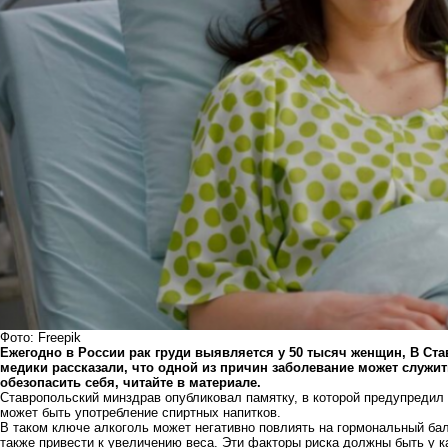
Фото: Freepik
Ежегодно в России рак груди выявляется у 50 тысяч женщин, В Ст
медики рассказали, что одной из причин заболевание может служить
обезопасить себя, читайте в материале.
Ставропольский минздрав опубликовал памятку, в которой предупредил 
может быть употребление спиртных напитков.
В таком ключе алкоголь может негативно повлиять на гормональный бал
также привести к увеличению веса. Эти факторы риска должны быть у