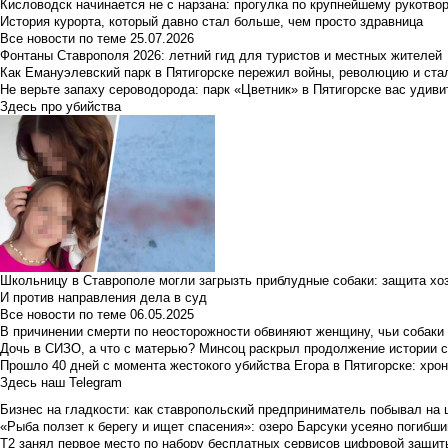
Кисловодск начинается не с нарзана: прогулка по крупнейшему рукотво
История курорта, который давно стал больше, чем просто здравница
Все новости по теме
25.07.2026
Фонтаны Ставрополя 2026: летний гид для туристов и местных жителей
Как Емануэлевский парк в Пятигорске пережил войны, революцию и ста
Не верьте запаху сероводорода: парк «Цветник» в Пятигорске вас удиви
Здесь про убийства
Школьницу в Ставрополе могли загрызть приблудные собаки: защита хо
И против направления дела в суд
Все новости по теме
06.05.2025
В причинении смерти по неосторожности обвиняют женщину, чьи собаки
Дочь в СИЗО, а что с матерью? Минсоц раскрыл продолжение истории с
Прошло 40 дней с момента жестокого убийства Егора в Пятигорске: хро
Здесь наш Telegram
Бизнес на гладкости: как ставропольский предприниматель побывал на 
«Рыба ползет к берегу и ищет спасения»: озеро Барсуки усеяно погибш
Т2 занял первое место по набору бесплатных сервисов цифровой защиты 