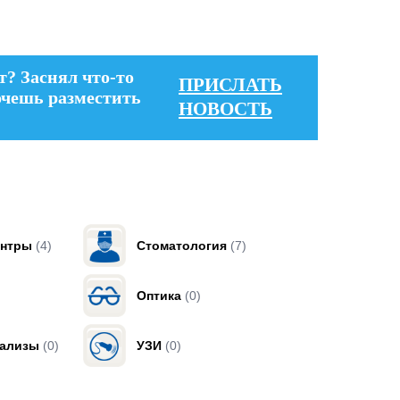
т? Заснял что-то
ПРИСЛАТЬ
очешь разместить
НОВОСТЬ
ентры
(4)
Стоматология
(7)
Оптика
(0)
нализы
(0)
УЗИ
(0)