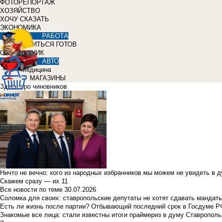
ФОТОРЕПОРТАЖ
ХОЗЯЙСТВО
ХОЧУ СКАЗАТЬ
ЭКОНОМИКА
РАБОТА
УЧИТЬСЯ ГОТОВ
СПРАВОЧНИК
АВТО
Медицина
МАГАЗИНЫ
Здесь про чиновников
Ничто не вечно: кого из народных избранников мы можем не увидеть в 
Скажем сразу — их 11
Все новости по теме
30.07.2026
Соломка для своих: ставропольские депутаты не хотят сдавать мандаты
Есть ли жизнь после партии? Отбывающий последний срок в Госдуме Р
Знакомые все лица: стали известны итоги праймериз в думу Ставрополь