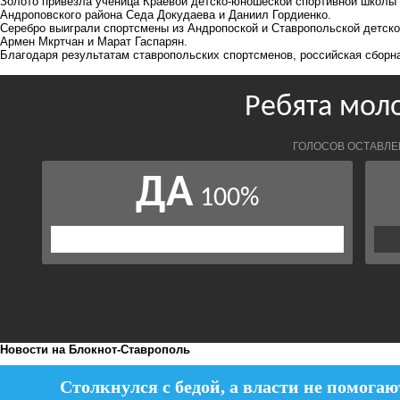
Золото привезла ученица Краевой детско-юношеской спортивной школы 
Андроповского района Седа Докудаева и Даниил Гордиенко.
Серебро выиграли спортсмены из Андропоской и Ставропольской детс
Армен Мкртчан и Марат Гаспарян.
Благодаря результатам ставропольских спортсменов, российская сборн
Новости на Блoкнoт-Ставрополь
Столкнулся с бедой, а власти не помогаю