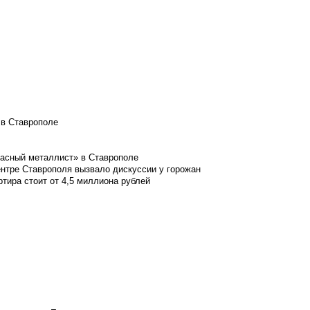
 в Ставрополе
расный металлист» в Ставрополе
ентре Ставрополя вызвало дискуссии у горожан
ртира стоит от 4,5 миллиона рублей