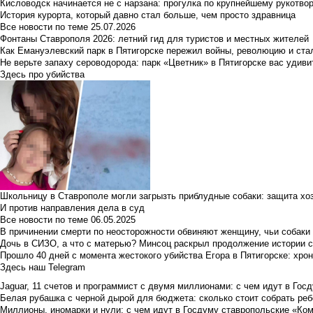
Кисловодск начинается не с нарзана: прогулка по крупнейшему рукотво
История курорта, который давно стал больше, чем просто здравница
Все новости по теме
25.07.2026
Фонтаны Ставрополя 2026: летний гид для туристов и местных жителей
Как Емануэлевский парк в Пятигорске пережил войны, революцию и ста
Не верьте запаху сероводорода: парк «Цветник» в Пятигорске вас удиви
Здесь про убийства
Школьницу в Ставрополе могли загрызть приблудные собаки: защита хо
И против направления дела в суд
Все новости по теме
06.05.2025
В причинении смерти по неосторожности обвиняют женщину, чьи собаки
Дочь в СИЗО, а что с матерью? Минсоц раскрыл продолжение истории с
Прошло 40 дней с момента жестокого убийства Егора в Пятигорске: хро
Здесь наш Telegram
Jaguar, 11 счетов и программист с двумя миллионами: с чем идут в Госд
Белая рубашка с черной дырой для бюджета: сколько стоит собрать ребе
Миллионы, иномарки и нули: с чем идут в Госдуму ставропольские «Ко