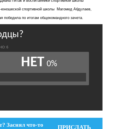
Диана Пятак и воспитанники спортивной школы
ко-юношеской спортивной школы Магомед Абдулаев,
ая победила по итогам общекомандного зачета.
т? Заснял что-то
ПРИСЛАТЬ