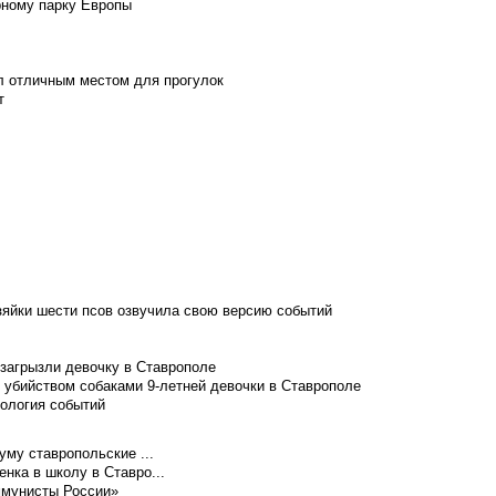
рному парку Европы
л отличным местом для прогулок
т
зяйки шести псов озвучила свою версию событий
 загрызли девочку в Ставрополе
 убийством собаками 9-летней девочки в Ставрополе
нология событий
уму ставропольские ...
нка в школу в Ставро...
ммунисты России»